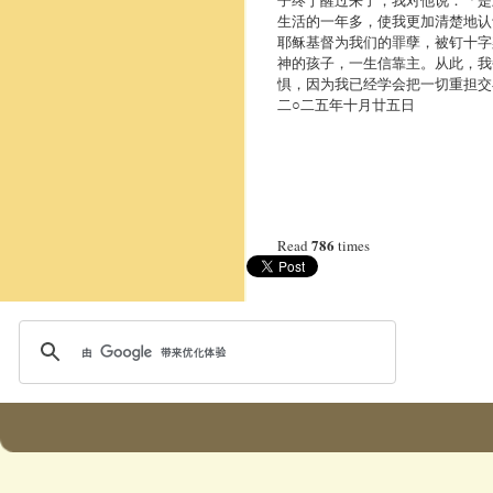
子终于醒过来了，我对他说：「是
生活的一年多，使我更加清楚地认
耶稣基督为我们的罪孽，被钉十字
神的孩子，一生信靠主。从此，我
惧，因为我已经学会把一切重担交
二○二五年十月廿五日
786
Read
times