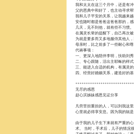
我和太太在这三个月中，还是有冲
父的恩典中和好了，也主动寻求帮
我和儿子平安的关系，让我越来越
安也随时都是爸爸这爸爸那的，感
几天，见不到他，就有些不习惯。
在属灵长辈的提醒下，自己再次被
为就是要多而又多地服侍其他人，
母亲时，比之前多了一些耐心和尊
代祷事项：
一、更深入地陪伴李明，扶助刘秀
二、专心跟随，活出主耶稣的样式
三、能进入合适的机构，有属灵的
四、经营好婚姻关系，建造好的基
****************************
无尽的感恩
赵心滨姊妹感恩见证分享
凡劳苦担重担的人，可以到我这里
心里就必得享安息。因为我的轭是
由于我的儿子生下来就有严重的心
术。 当时，手术后，儿子的情况