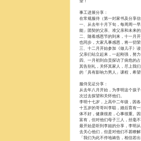
望！
事工进展分享：
在常规服侍（第一封家书及分享信
一、从去年十月下旬，每周周一早
能」团契的父亲、准父亲和未来的
二、随着感恩节的到来，十一月开
也同步，大家凡事感恩，将一切荣
三、十二月开始参加《做儿子》读
父亲们站立起来，一起刚强，努力
四、一月初到自贡探访了病危的占
其告别礼，关怀其家人，尽上我们
的「具有影响力男人」课程，希望
服侍见证分享：
从去年八月开始，为李明这个孩子
次过去探望和关怀他们。
李明十七岁，上高中二年级，因各
十五岁的哥哥叫李聪，婚后育有一
体不好，健康很差，心事很重。因
富有，但对他们母子三人，丝毫不
最开始是听到李姐的分享，李明从
去关心他们，但是对他们不甚瞭解
「我们为此不停地祷告，相信若出