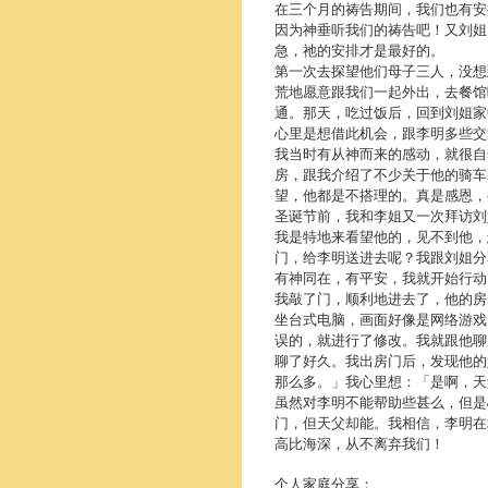
在三个月的祷告期间，我们也有安
因为神垂听我们的祷告吧！又刘姐
急，祂的安排才是最好的。
第一次去探望他们母子三人，没想
荒地愿意跟我们一起外出，去餐馆
通。那天，吃过饭后，回到刘姐家
心里是想借此机会，跟李明多些交
我当时有从神而来的感动，就很自
房，跟我介绍了不少关于他的骑车
望，他都是不搭理的。真是感恩，
圣诞节前，我和李姐又一次拜访刘
我是特地来看望他的，见不到他，
门，给李明送进去呢？我跟刘姐分
有神同在，有平安，我就开始行动
我敲了门，顺利地进去了，他的房
坐台式电脑，画面好像是网络游戏
误的，就进行了修改。我就跟他聊
聊了好久。我出房门后，发现他的
那么多。」我心里想：「是啊，天
虽然对李明不能帮助些甚么，但是
门，但天父却能。我相信，李明在
高比海深，从不离弃我们！
个人家庭分享：