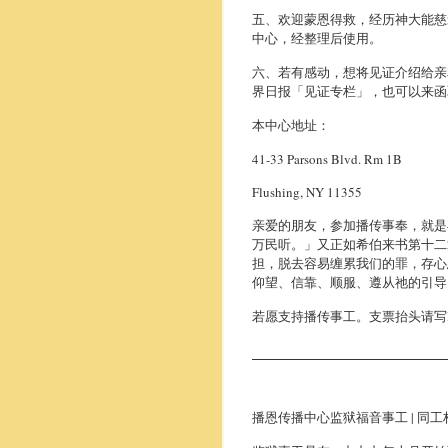
五、欢迎蒙恩得救，经历神大能慈爱者
中心，经整理后使用。
六、若有感动，想将见证介绍给亲友，
界日报「见证专栏」，也可以来函
本中心地址：
41-33 Parsons Blvd. Rm 1B
Flushing, NY 11355
亲爱的朋友，参加播传事奉，就是
万民听。」又正如希伯来书第十二
担，脱去容易缠累我们的罪，存心
仰望、信靠、顺服、遵从祂的引导
若愿支持播传事工。支票抬头请写
播恩传播中心监狱福音事工 | 同