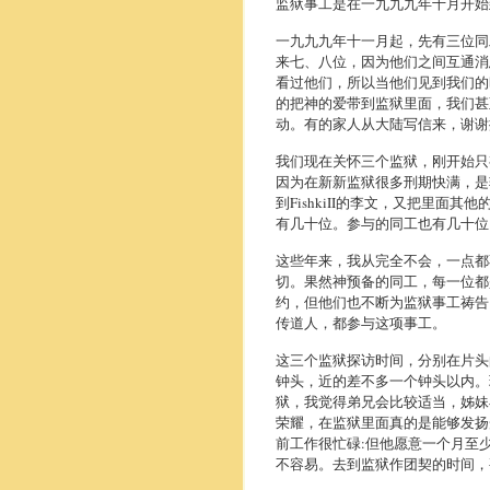
监狱事工是在一九九九年十月开始
一九九九年十一月起，先有三位同工
来七、八位，因为他们之间互通消
看过他们，所以当他们见到我们的
的把神的爱带到监狱里面，我们甚
动。有的家人从大陆写信来，谢谢
我们现在关怀三个监狱，刚开始只有Gr
因为在新新监狱很多刑期快满，是轻
到FishkiII的李文，又把里
有几十位。参与的同工也有几十位
这些年来，我从完全不会，一点都
切。果然神预备的同工，每一位都
约，但他们也不断为监狱事工祷告
传道人，都参与这项事工。
这三个监狱探访时间，分别在片头
钟头，近的差不多一个钟头以内。
狱，我觉得弟兄会比较适当，姊妹
荣耀，在监狱里面真的是能够发扬
前工作很忙碌:但他愿意一个月至
不容易。去到监狱作团契的时间，