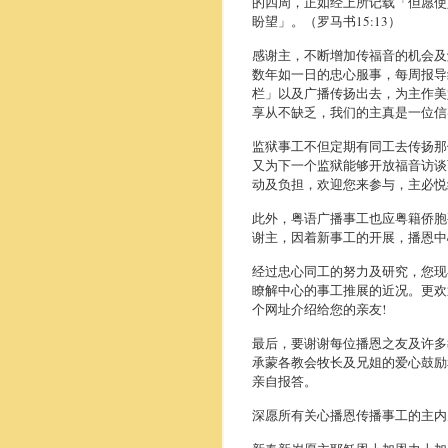
的四周，正如经上所记载「但愿使
盼望」。（罗马书15:13）
感谢主，不断增加传福音的机会及
数年如一日的忠心服事，每周报导
栏」以及广播传扬出去，为主作美
享从不缺乏，我们的主真是一位信
监狱事工不但定期有同工去传扬那
又为下一个监狱能够开放福音访谈
动及负担，欢迎您来参与，主必悦
此外，粤语广播事工也应粤籍侨胞
谢主，因着新事工的开展，播恩中
经过忠心同工的努力及研究，您现
瞭解中心的事工推展的近况。更欢
个网址介绍给您的亲友!
最后，要谢谢每位播恩之友及许多
承蒙各教会牧长及兄姐的爱心鼓励
亲自报答。
深愿所有关心播恩传播事工的主内