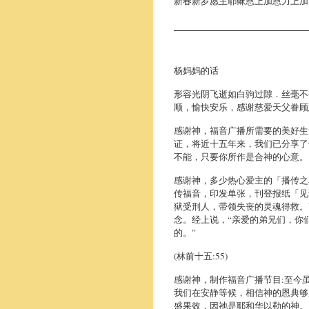
新春新岁愿主耶稣恩上加恩力上加
杨妈妈的话
形容光阴飞逝如白驹过隙．丝毫不
顺，愉快安乐，感谢慈爱天父眷顾
感谢神，福音广播所需要的美好生
证，将近十五年来，我们已分享了
不能，只要你所作是合神的心意。
感谢神，多少热心爱主的「播传之
传福音，印发单张，刊登报纸「见
狱受刑人，带领失丧的灵魂得救。
念。经上说，“亲爱的弟兄们，你
的。”
(林前十五:55)
感谢神，制作福音广播节目:至今
我们在安静等候，相信神的恩典够
盛果效，因祂是耶和华以勒的神。