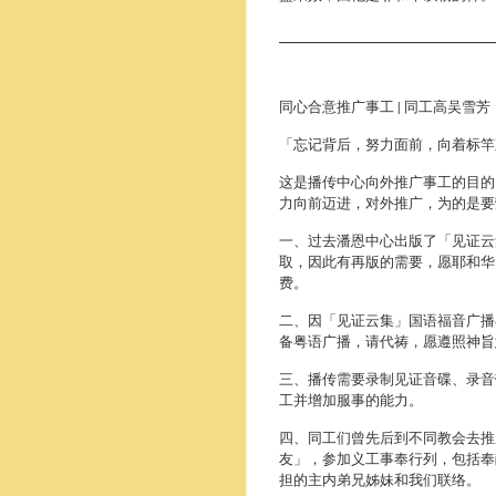
同心合意推广事工 | 同工高吴雪芳
「忘记背后，努力面前，向着标竿
这是播传中心向外推广事工的目的
力向前迈进，对外推广，为的是要
一、过去潘恩中心出版了「见证云
取，因此有再版的需要，愿耶和华
费。
二、因「见证云集」国语福音广播
备粤语广播，请代祷，愿遵照神旨
三、播传需要录制见证音碟、录音
工并增加服事的能力。
四、同工们曾先后到不同教会去推
友」，参加义工事奉行列，包括奉
担的主内弟兄姊妹和我们联络。