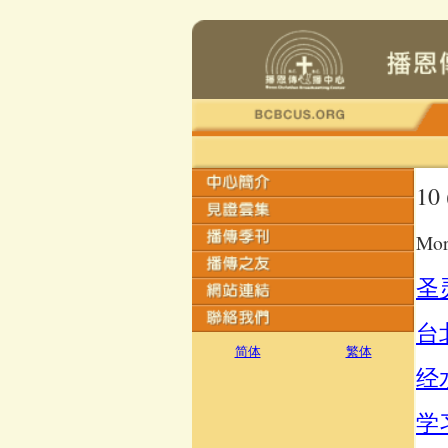
10 
Mor
圣
台
简体
繁体
经
学