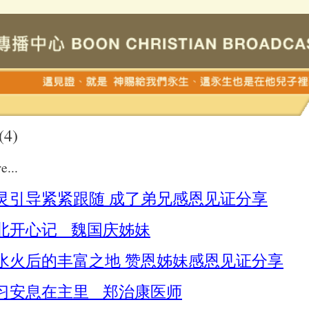
(4)
e...
灵引导紧紧跟随 成了弟兄感恩见证分享
北开心记 魏国庆姊妹
水火后的丰富之地 赞恩姊妹感恩见证分享
习安息在主里 郑治康医师