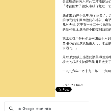
是健康是疾病,只有死亡才能使我们
「才德的女子很多,唯独你超过一
感谢主,我并不孤单,除了我妻子、
的弟兄姊妹,因为他们在祷告、电
几对夫妇, 甚至有一次二十位弟
的爱和表现,感动得不能控制我们的
我愿意引用哥林多后书四章十六到
楚,要为我们成就极重无比、永远
永远的。」
最后,我要献上感恩的讚美,我生命
极大的权柄扶持保守我,并且改变
一九九六年十月十九日第三三六期
782
Read
times