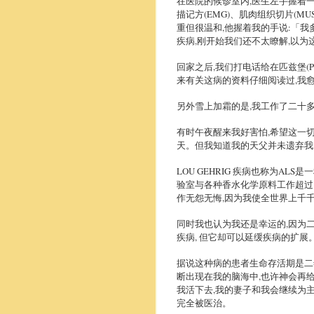
在医院的候诊室内,医生左手握着一
描记方(EMG)、肌肉组织切片(MU
重但很温和,他握着我的手说:「我多
疾病,刚开始我们还不太瞭解,以为
回家之后,我们打电话给在匹兹堡(P
来有关这病的资料仔细阅读过,我
另外雪上加霜的是,我工作了二十
有时午夜醒来我好害怕,希望这一
天。但我知道我的天父并未遗弃我
LOU GEHRIG 疾病也称为A
验室与各种香水化学原料工作超过
作无怨无悔,因为我使全世界上千
同时我也认为我还是幸运的,因为
疾病, 但它却可以延缓疾病的扩展
据说这种病的患者生命存活期是二
断出现在我的脑海中,也许神会再
我活下去,我的妻子和我会继续为
完全被医治。