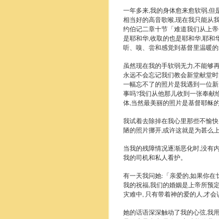
一年多来,我的身体愈来愈软弱,
相当好的高音歌喉,现在我只能从
约伯记二章十节「难道我们从上帝
是耶和华,收取的也是耶和华,耶和
听、嗅、尝和感觉到基督里温暖的
虽然现在我的手软弱无力,不能够
永远不会忘记我们教会新堂献堂时
一幅忘不了的照片是我遇到一位新
事吗?我们从他那儿收到一张奉献
体,当然最美丽的照片是基督耶稣
我试着去除掉在我心里那些不愉快
陋的照片挪开,或许这就是为甚么
当我的残障情况逐渐恶化时,没有内
我的司机和私人看护。
有一天我问她:「亲爱的,如果你在
我的祝福,我们的婚姻是上帝所预
灾难中, 只有带着神的爱的人,才
她的话语深深触动了我的心弦,我