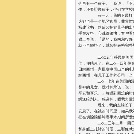
会再有一个孩子。」我说：「不
作，还要照顾孩子，他们在学校也
	有一天，我的下属打电话给我，说：「你可以去我的办公室为我的一位同事填写儿童政策提案吗？」因
为她也是一个地区官员，非常忙
写建议书，然后又把她儿子的出生
手在发抖，心跳得很快，客户看
跟上帝说：「是的，我向您投降了
就不再颤抖了，继续把表格完整
	二○○五年移民到美国后，才开始学习英语。在佛来里达州开了一家售卖珠宝首饰公司，后来因为生意欠
佳，便结束了。在二○一四年住
田纳西州一家批发中国出产的电
纳西州，在儿子工作的公司，当T
	二○一七年在美国的浸信会再受浸，买了诗歌本，每天清早在家里祈祷、唱歌讚美主。我是被神拣选的，
是神的儿女。我对神承诺，说：
平安和喜乐。」每遇到困难的时
绣送给别人。感谢神，赐我力量面
	后来，我的左脑长了一个肿瘤，影响左眼的视力，要做大手术。我很虔诚地祈祷，是时候在祂的臂膀里
安息了。在祂的时间里，如果我
把在切除脑部肿瘤手术期间所发生
	二○二三年二月十四日清晨五时三十分，正当护士们为我的手术前作准备，为我换上衣服，又在我的手臂
和身躯上扎针的时候，主耶稣就