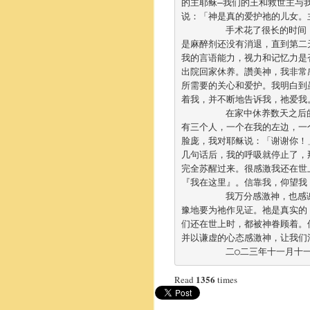
的主耶稣—我们的王和救世主与
说：「神是真的爱护祂的儿女。主
	手术花了很长的时间，总共十四个小时。手术后，神经外科医生Dr.Reid Thompson 来替我检查，但
是麻醉剂还没有消退，直到第二
我的言语能力，视力和记忆力是
出院回家休养。讚美神，我非常
所需要的关心和爱护。我明白到
着我，并不断地告诉我，祂爱我。	
	在家中休养数天之后的有一天，我在睡梦中，感觉到神带领着我上了天堂。看到在那里绿草如茵的地上
有三个人，一个在我的左边，一
脸庞，我对耶稣说：「谢谢你！
几句话后，我的呼吸就停止了，
完全苏醒过来。很感激我还在世
『我在这里』。信靠我，仰望我，
	我万分感激神，也感谢所有远近的全部朋友们都为我祈祷。耶稣是我们的救世主和我们的王，我毫不犹
豫地要为祂作见证。祂是真实的
们还在世上时，都被神眷顾着。
并以谦虚的心态感激神，让我们
	二○二三年十一月十
1356
Read
times