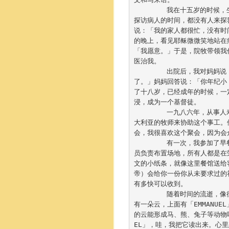
	我在十五岁的时候，生病了要进医院留医，我的父母和兄弟姊妹都没有时间来探我。驻院牧师看见每天
探访病人的时间，都没有人来探
说：「我的家人都很忙，没有时
的晚上，看见耶稣微微笑地站在
「我愿意。」于是，院牧带领我
医治我。

	出院后，我对妈妈说：「我可以去教会吗？因为我觉得耶稣基督来医院看我和医治我，使我的病痊愈
了。」妈妈回答说：「你年纪小
了十八岁，已经成年的时候，一
浸，成为一个基督徒。	

	一九八六年，从事人寿保险行业。曾加入了一个名为「耶稣基督之光便利社区」的小组，有一位来自澳
大利亚的牧师来协助这个事工。
会，我很喜欢这个聚会，因为会
	有一次，我参加了早餐聚会的庆祝会，聚会里有些妇女组织小队唱歌，有些表演其他节目，我和一些组
员负责布置场地，所有人都是在
文的小纸条，就像这里餐馆送给
帝）会给你一份你从未要求过的
有多快可以收到。

	随着时间的流逝，像往常一样去办公室上班。有一天，在繁忙的交通中驾驶着车子的时候，看到天空中
有一朵云，上面有「EMMANU
的云能形成马、熊、兔子等动物
EL」，哇，我把它读出来。心里