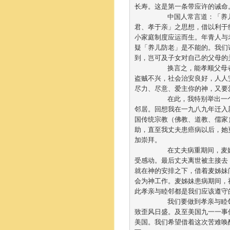
长寿。这是第一条带应许的诫命。
	中国人常言道：「养儿防老，积榖防饥」，昔日中国以农立国，加上封建帝皇时代，莫不鼓吹「忠于
君、孝于亲」之思想，借以利于
小家庭制度应运而生。年青人与
疑「养儿防老」是不能的。我们
到，岂可及子女对自己的父母的关
	换言之，能孝顺父母者，必忠，必信，非忘本之人，对人必友爱，对邻居必和睦，自然能守望相助，使
盗贼不兴，社会治安良好，人人
尽力、尽意、爱主你的神，又要爱
	在此，我特别举出一个真实的例子，以说明孝亲与睦邻的重要。前不久被主接去的麦区卫姊妹就是我的
邻居。回想我在一九八九年迁入
国传统宗教（佛教、道教、儒家
助，直至我丈夫患癌病以后，她
加崇拜。		

	在丈夫病重期间，麦姊妹问他道：「你是否希望你们夫妇俩都受洗归主？」但当时我是铁石心肠的，不
受感动。最后丈夫离世被主接去
就在神的安排之下，借着麦姊妹
会为神工作。麦姊妹患病期间，
此孝亲与睦邻都是我们应该遵守的诫
	我们要做到孝亲与睦邻，首要提倡「德育」。现今美国教育只着重『知识』而轻视『道德』之教育，引
致歪风日盛。及至美国九一一事
美国。我们希望借着这次苦难唤