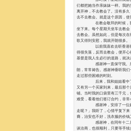
们都把她当作亲妹妹一样。我的
离开神，不去教会了。没有多久
去不去教会。就是这个原因，使
	在教会敬拜的时候，要站立唱诗歌，我偏坐着不动；要坐下时，我偏要站起来；让我先生把我拉着，才
坐下来。每个星期天坐车去教会
去教会。虽然如此，但是每次在
歌又得到安慰，我就开朗很多。		

	以前我喜欢去听香港歌星演唱会，通宵达旦的去大西洋赌城赌博和去娱乐场所游玩。但玩完之后，又觉
得很失落，反而去教会，便开心
基督是我人生必行的道路，就决
	感谢神一直保守我。后来，发现身体的健康有问题，常会头痛和心跳。但我要积极面对，心情也很开
朗，常常祷告。感谢神垂听我们
走过那些困难的时刻。

	后来，我和姐姐看中了一间洗衣店，想买下那间铺来做生意。便跟店主面谈，因为细节还没有商议好，
又有另一个买家到来，最后那个
铺。当时我的口袋里有三千元，
难受，看着他们签订合约，非常
	感谢神，安排了一位姊妹安慰我。她对我说：「如果是神的心意，要把那间铺给你来做生意，谁可以取
走呢？」我听了，心情平复下来
裔，治安也不好，洗衣服的价钱
	感谢神，在同年十二月，神就安排另一间较大的，条件样样都比先前看的那一间洗衣店好。便跟店主面
谈洽商，也很顺利，只要等手续