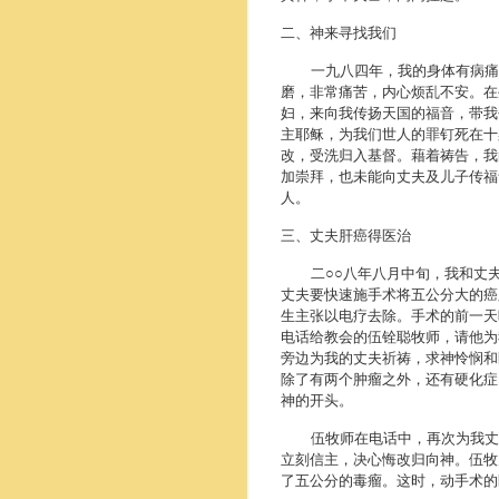
二、神来寻找我们
一九八四年，我的身体有病痛，
磨，非常痛苦，内心烦乱不安。在
妇，来向我传扬天国的福音，带我
主耶稣，为我们世人的罪钉死在十
改，受洗归入基督。藉着祷告，我
加崇拜，也未能向丈夫及儿子传福
人。
三、丈夫肝癌得医治
二○○八年八月中旬，我和丈夫
丈夫要快速施手术将五公分大的癌
生主张以电疗去除。手术的前一
电话给教会的伍铨聪牧师，请他为
旁边为我的丈夫祈祷，求神怜悯和
除了有两个肿瘤之外，还有硬化症
神的开头。
伍牧师在电话中，再次为我丈夫
立刻信主，决心悔改归向神。伍牧
了五公分的毒瘤。这时，动手术