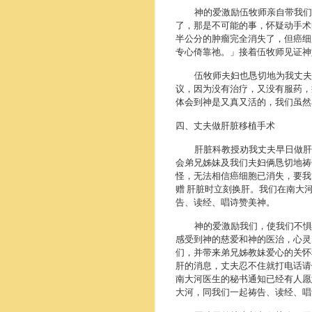
神的爱激励伍牧师亲自带我们乘
了，那是不可能的事，怀疑动手术
半公分的肿瘤完全消失了，但癌细
专心倚靠祂。」接着伍牧师见证
伍牧师夫妇也恳切地为我丈夫代
议，因为没有治疗，又没有服药，
体会到神是又真又活的，我们虽
四、丈夫做肝脏移植手术
肝脏科教授劝我丈夫早日做肝脏
会弟兄姊妹及我们夫妇俩恳切地祷
怪，无法相信癌细胞已消失，要我
赠 肝脏时立刻换肝。我们在南大
告、读经、唱诗赞美神。
神的爱激励我们，使我们不惧怕
感受到神的慈爱和神的医治，心灵
们，并带来弟兄姊教妹爱心的关怀
肝的消息，丈夫忍不住就打电话请
南大河医生的秘书通知已经有人愿
大河，同我们一起祷告、读经、