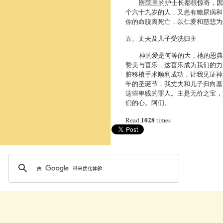
医院里的护士长都很惊奇，因为
个六十九岁的人，又患有糖尿病和
你的命脱离死亡，以仁爱和慈悲
五、丈夫及儿子受洗归主
神的爱是何等的大，祂的恩典是
赞美与喜乐，这喜乐成为我们的力
脏移植手术顺利成功，让我见证神
年的圣诞节，我丈夫和儿子归向基
这些卑贱的罪人。主是无价之宝，
们的心。阿们。
1028
Read
times