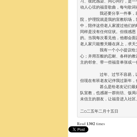
习、彼此感染、同心同行，是一
动人心弦的福音歌曲，每句歌词
	我还要分享一件事，就是把握和珍惜所有我可以将福音分享给身旁的人的机会。感谢主将我放在护理
院，护理院就是我的宣教职场，
中，陪伴这些老人家渡过他们的
同样是没有任何症状。但很感恩
的。当我每次看见他，他都会面
老人家只能整天睡在床上，求天父
	我有一个小小提议给主内的弟兄姊妹，就是传福音，使徒保罗说：「务要传道，无论得时不得时总要专
心；并用百般的忍耐、各样的教
主的邻舍、带一些福音单张或一
	过年、过节不容易，以前我最不喜欢就是过年、过节，别人可以开开心心地一家人团聚，而我就没有。
但现在有班老友记伴我过新年，
	甚么是给老友记们最好的礼物？就是让他们遇见神，认识天父爸爸的爱。感谢教会在二○二五年，四次出
队宣教，也感谢一群街坊、饭局
未信主的朋友，让福音进入社区
二○二五年二月十五日
1302
Read
times