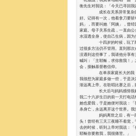
衡先生对我说：「今天已寻回我以
	成长在关系异常复杂的家庭，我从没有见过亲生父亲，母亲在我四、五岁时再婚，可惜后父对我们不太
好。记得有一次，他着拿刀要斩
妈」，而要叫她「阿姨」，曾经
家庭。母子关系生疏，一直由公
水湿透全身，使自己生病，因为
	十四岁的时候，玩了两次碟仙后，开始感到被『鬼压』，为求平安，我仿效家人去佛寺参拜观音，但试
过很多方法仍不管用。直到那次
没遇到这些事了，我请他分享有
喊叫：「主耶稣，求你救我！」
会，接触基督教信仰。	

	在单亲家庭长大的我，感受到教会充满爱和关心，逐渐融入这个大家庭、参加诗班，很是开心。后来，
我很想为家庭多做一些，于是决
渐远离上帝。在歌唱比赛之后，
	长大后与妈妈感情很好，有时在放工之后会陪她饮酒，非常享受跟妈妈相聚的时光。可惜好景不常，在
我二十六岁生日的前一天打电话
她也爱我，于是她便对我说：「
杀身亡，永远离开这个世界。我
	妈妈离世之后，有一段时间很失落。因为母亲的自杀，使我万念俱灰，感到很痛苦，更埋下了轻生的念
头！曾经有三天三夜睡不着觉，
去的时候，听到上帝对我说：「
耶稣你要救我，我很痛苦。」	
