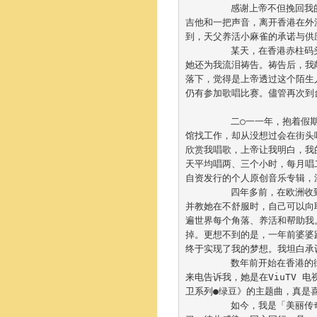
	感谢上帝不但挽回我的性命，也感谢祂用音乐医治我的伤痛，还让我成为在街头表演的歌手，单凭一支
吉他和一把声音，离开香港在外
到，天父养活小麻雀的承诺与供应
	某天，在香港赤柱码头遇见一名三、四十岁的女士，得知她也是基督徒，于是邀请她一起读《圣经》，
她还为我流泪祷告。祷告后，我
落下，觉得是上帝透过这个陌生
仍有参加歌唱比赛。儘管再次到
	二○一一年，抱着假期不忘工作的心态去了澳洲，尝试在那里展开新生活，原本打算在农场、咖啡店、餐
馆找工作，却从没想过会在街头
欣赏我唱歌，上帝让我明白，我
天平均唱两、三个小时，每月唱
自资发行的个人原创音乐专辑，深
	四年多前，在欧洲收到婆婆病重的消息，担心不已，匆匆回港之后，每天三次到医院探望，为她祷告，
并教她在不舒服时，自己可以向
遍世界每个角落、养活和帮助我
掉。更想不到的是，一年前婆婆
终于实现了我的梦想。我坦白承认
	数年前开始在香港的街头唱歌。有一次，在我唱歌的时候，有位女士买了我一张唱片光碟，一个星期后
来电告诉我，她是在ViuTV
卫系列●绿豆》的主题曲，真是喜
	如今，我是「美丽传奇」的义工，随队去不同国家作音乐佈道。我认为与弟兄姊妹同心服事、互相学