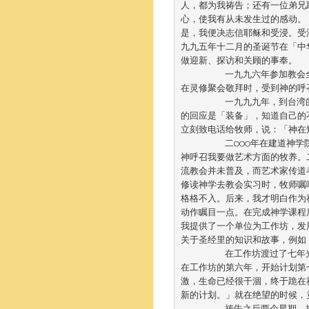
人，都为我祷告；还有一位弟兄
是，我便决志信耶稣和受浸。受
九九五年十二月的圣诞节在「中
做迎新、
探访和关顾的事奉。	

	一九九六年参加教
在灵修聚会敬拜时，受到神的呼
	一九九九年，到台
的回应是「装备」，
知道自己的
立刻致电话给牧师，说：「
神在
	二○○○年在建道神
神呼召我要做艺术方面的牧养。
流教会并未普及，而艺术家传道
修读神学去教会实习时，牧师嘱
格格不入。
后来，我才明白作为
动作瞩目一点。
在完成神学课程
我提供了一个单位为工作坊，
发
关于圣经里的知识和故事，例如
	在工作坊渡过了七
在工作坊的第六年，
开始计划第
激，生命已经很干涸，
终于跪在
新的计划。」就在绝望的时候，
	祷告之后两个星期