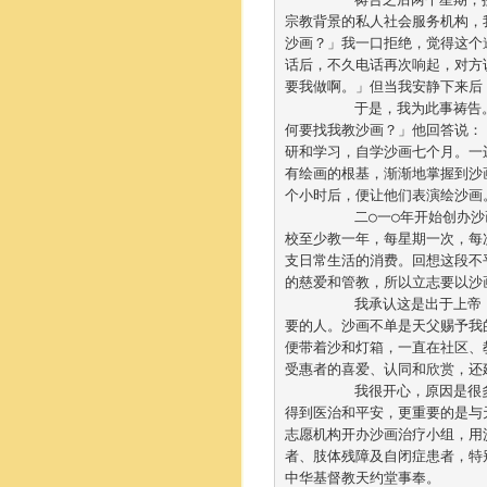
宗教背景的私人社会服务机构，
沙画？」我一口拒绝，觉得这个
话后，不久电话再次响起，对方
要我做啊。」但当我安静下来后
	于是，我为此事祷
何要找我教沙画？」他回答说：
研和学习，
自学沙画七个月。一
有绘画的根基，
渐渐地掌握到沙
个小时后，便让他们表演绘沙画
	二○一○年开始创办
校至少教一年，
每星期一次，每
支日常生活的消费。
回想这段不
的慈爱和管教，
所以立志要以沙
	我承认这是出于上
要的人。
沙画不单是天父赐予我
便带着沙和灯箱，
一直在社区、
受惠者的喜爱、
认同和欣赏，还
	我很开心，原因是
得到医治和平安，
更重要的是与
志愿机构开办沙画治疗小组，
用
者、肢体残障及自闭症患者，
特