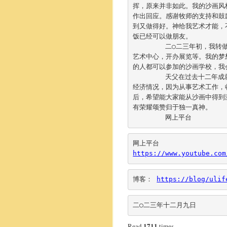
挥，原来并非如此。
我的沙画风
作出回应。
感谢牧师的支持和鼓
到又做得好。
神给我艺术才能，
饭已经可以做朋友。	

	二○二三年初，我转
艺术中心，开办展览等。
我的梦
的人都可以参加的沙画学校，
我
	天父在过去十二年
经济情况，
因为从事艺术工作，
后，希望能大家能从沙画中得到
有荣耀颂赞归于独一真神。	

	网上平台 
https://www.youtube.com
博客： 
https://blog/ulif
二○二三年十二月九日
1711
Read
times