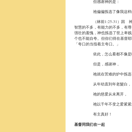
但感谢神的是：
祂偏偏拣选了像我这样的
（林前1:25-31）因 神
智慧的不多，有能力的不多，
有尊
强壮的羞愧，神也拣选了世上卑贱
个也不能自夸。但你们得在基督耶
「夸口的当指着主夸口。」
依此，
怎么看都不像是
但是，感谢神，
祂就在苦难的炉中拣选
从年幼直到年老髮白，
祂的慈爱从未离开，
祂以千年不变之爱紧紧地
有主真好！
基督同我们在一起