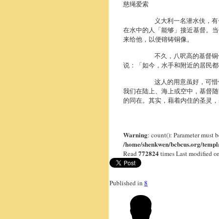
慈绳爱索
义大利一名潜水伕，
有
在水中的人「能够」接近基督。
当
来给他，以便镕铸铜像。
不久，
八呎高的基督铜
说：「如今，
水手和附近的居民都
这人的用意虽好，
可惜
我们在陆上、
海上或空中，基督随
的同在。其实，藉着内住的圣灵，
Warning
: count(): Parameter must 
/home/shenkwen/bcbcus.org/templa
772824
Read
times
Last modified 
Published in
8