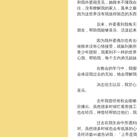
和我外婆闹意见，她根本不懂我在
往，
没有瞭解我的家人，孤单之极
因为这世界没有我值得留恋的东西
后来，
外婆看到我每天
朋友，
帮助我能够喜乐、活泼起来
因为我外婆偶尔也有去
候根本没有心情接受，
就躲到厕所
青少年团契，
我看到不一样的世界
心我、
帮助我，每个主内弟兄姐妹
在教会的学习中，
我慢
会体谅我过去的无知，
祂会理解我
决志信主以后，
我甘心
喜乐。
去年我曾经有机会能够
目播出。虽然很多时候忙着剪接工
也在经历，神曾经帮助过他们，
我
过去在我生命中所遇到的
对。虽然很多时候也会有低落的心
圣经诗篇46篇告诉我：「
上帝是我