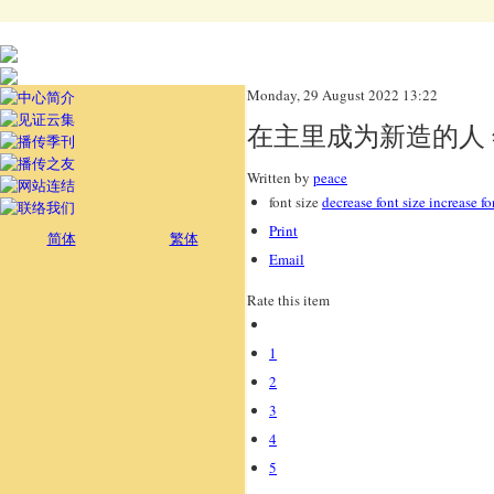
Monday, 29 August 2022 13:22
在主里成为新造的人
Written by
peace
font size
decrease font size
increase fo
Print
简体
繁体
Email
Rate this item
1
2
3
4
5