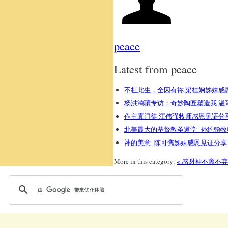
peace
Latest from peace
不枉此生，全因有祢 梁桂娴姊妹感
杨洪鸿骧专访：奇妙陶匠塑造我 温
作主真门徒 江伟强牧师感恩见证分
北美最大的基督教圣道堂 孙约翰牧
神的美意 陈可隽姊妹感恩见证分
More in this category:
« 感谢神不离不