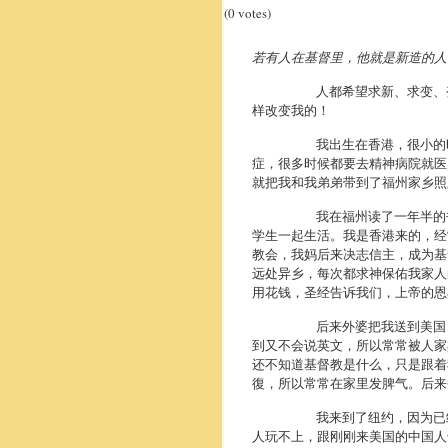
(0 votes)
若有人在基督里，他就是新造的人
人都希望求新、求变、
样改变我的！
我出生在香港，
很小的
症，很多时候都要去精神病院就医
就把我和我弟弟带到了福州家乡照
我在福州读了一年半的
学生一起生活。我是香港来的，
经
教会，我妈后来决志信主，成为基
远处异乡，每次都求神保佑我家人
用花钱，圣经告诉我们，
上帝的恩
后来外婆把我送到美国
到又不会说英文，所以常常被人家
还不知道基督教是什么，只是跟着
復，所以常常在家里发脾气。
后来
我来到了纽约，
因为已
人玩不上，跟刚刚来美国的中国人