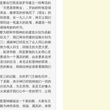
了「天恩基督教会」，开始的时候是借
元美金，极便宜的价钱买了（现址）的
一间房屋。在一九八八年，神又让我们
们筹到这一笔庞大的款项，来建造一间
奇妙的作为。		

都应允了。我已将你所建的这殿分别为
：三）感谢神已经应允了众人同心的祷
，回报主的大恩大爱。       		

会要成为一个属灵的殿，会友要多追求
义圣洁的生活，来见证彰显神的荣美，
心意的教会，我相信神必昼夜看顾我们
满了圣殿，表示神已经悦纳他们一切的
能分别为圣，为主所用。圣灵又好像火
像火来烧尽我们心中一世的罪污，让我
圣殿为神所喜悦、祝福、属灵的，来荣