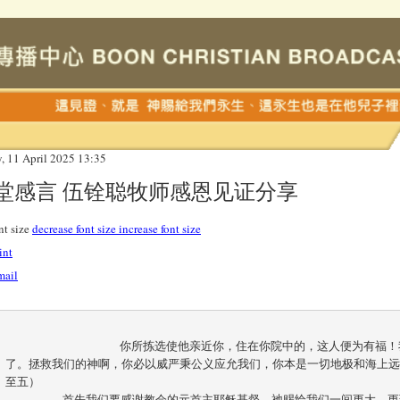
y, 11 April 2025 13:35
堂感言 伍铨聪牧师感恩见证分享
nt size
decrease font size
increase font size
int
mail
		你所拣选使他亲近你，住在你院中的，这人便为有福！我们必因你居所，你圣殿的美福知足
了。拯救我们的神啊，你必以威严秉公义应允我们，你本是一切地极和海上远
至五）		

	首先我们要感谢教会的元首主耶稣基督，祂赐给我们一间更大、更理想、完美的新教堂。因为祂是耶和