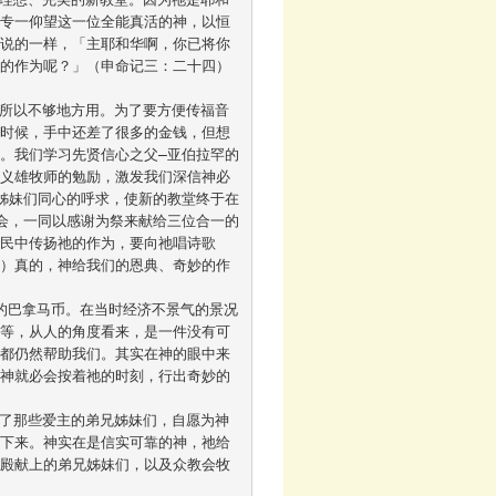
，专一仰望这一位全能真活的神，以恒
所说的一样，「主耶和华啊，你已将你
的作为呢？」（申命记三：二十四）	
的时候，手中还差了很多的金钱，但想
。我们学习先贤信心之父—亚伯拉罕的
范义雄牧师的勉励，激发我们深信神必
姊妹们同心的呼求，使新的教堂终于在
会，一同以感谢为祭来献给三位合一的
万民中传扬祂的作为，要向祂唱诗歌
十）真的，神给我们的恩典、奇妙的作
等等，从人的角度看来，是一件没有可
华都仍然帮助我们。其实在神的眼中来
，神就必会按着祂的时刻，行出奇妙的
停下来。神实在是信实可靠的神，祂给
神殿献上的弟兄姊妹们，以及众教会牧