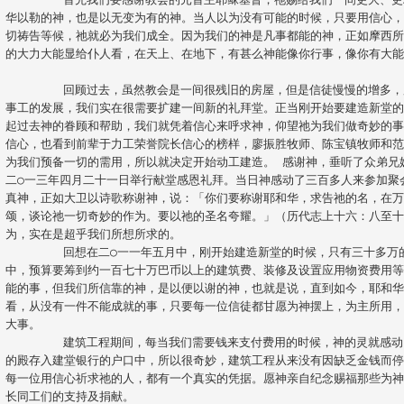
华以勒的神，也是以无变为有的神。当人以为没有可能的时候，只要用信心
切祷告等候，祂就必为我们成全。因为我们的神是凡事都能的神，正如摩西
的大力大能显给仆人看，在天上、在地下，有甚么神能像你行事，像你有大能
	回顾过去，虽然教会是一间很残旧的房屋，但是信徒慢慢的增多，所以不够地方用。为了要方便传福音
事工的发展，我们实在很需要扩建一间新的礼拜堂。正当刚开始要建造新堂
起过去神的眷顾和帮助，我们就凭着信心来呼求神，仰望祂为我们做奇妙的事
信心，也看到前辈于力工荣誉院长信心的榜样，廖振胜牧师、陈宝镇牧师和
为我们预备一切的需用，所以就决定开始动工建造。 感谢神，垂听了众弟兄
二○一三年四月二十一日举行献堂感恩礼拜。当日神感动了三百多人来参加聚
真神，正如大卫以诗歌称谢神，说：「你们要称谢耶和华，求告祂的名，在
颂，谈论祂一切奇妙的作为。要以祂的圣名夸耀。」（历代志上十六：八至
为，实在是超乎我们所想所求的。

	回想在二○一一年五月中，刚开始建造新堂的时候，只有三十多万的巴拿马币。在当时经济不景气的景况
中，预算要筹到约一百七十万巴币以上的建筑费、装修及设置应用物资费用
能的事，但我们所信靠的神，是以便以谢的神，也就是说，直到如今，耶和
看，从没有一件不能成就的事，只要每一位信徒都甘愿为神摆上，为主所用
大事。

	建筑工程期间，每当我们需要钱来支付费用的时候，神的灵就感动了那些爱主的弟兄姊妹们，自愿为神
的殿存入建堂银行的户口中，所以很奇妙，建筑工程从来没有因缺乏金钱而
每一位用信心祈求祂的人，都有一个真实的凭据。愿神亲自纪念赐福那些为
长同工们的支持及捐献。		
