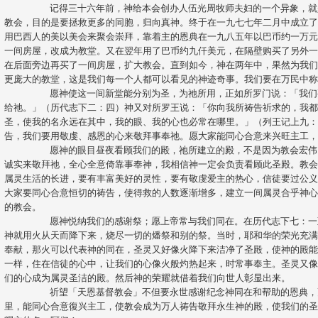
	记得三十六年前，神给本会创办人伍光周牧师夫妇的一个异象，就是要在巴西圣保罗市建立一间粤语的
教会，目的是要拯救更多的同胞，归向真神。终于在一九七七年二月中成立
用巴西人的美以美会来聚会崇拜，靠着主的恩典在一九八五年以巴币约一万
一间房屋，改成为教堂。又在翌年用了巴币约九仟美元，在隔壁购买了另外
在后面旁边再买了一间房屋，扩大教会。直到如今，神在两年中，果然为我
更庞大的教堂，这是我们每一个人都可以看见的神迹奇事。我们要在万民中称谢祂
	愿神使这一间新堂能分别为圣，为祂所用，正如所罗门说：「我们要为耶和华我神的名建造分别为圣献
给祂。」（历代志下二：四）神又对所罗王说：「你向我所祷告祈求的，我
圣，使我的名永远在其中，我的眼、我的心也必常在哪里。」（列王记上九
告，我们要用敬虔、感恩的心来敬拜事奉祂。愿大家能同心合意来兴旺主工，努力领人归主
	愿神的眼目昼夜看顾我们的殿，祂所建立的殿，不是因为教会宏伟，装潢华丽，而是要祂的儿女用心灵
诚实来敬拜祂，全心全意倚靠事奉神，我相信神一定会负责看顾此圣殿。教
属灵生活的长进，要有丰富美好的灵性，要有敬虔爱主的热心，信徒要过公
大家要同心合意恒切的祷告，使得救的人数逐渐增多，建立一间属灵合乎神
的教会。		

	愿神悦纳我们的感谢祭；愿上帝常与我们同在。在历代志下七：一至三的记载，当所罗门王祷告完毕，
神就用火从天而降下来，烧尽一切的燔祭和别的祭。当时，耶和华的荣光充
奉献，那火可以代表神的同在，圣灵又好像火降下来洁净了圣殿，使神的殿
一样，住在信徒的心中，让我们的心像火般灼热起来，时常事奉主。圣灵又
们的心成为属灵圣洁的殿。然后神的荣耀就借着我们向世人彰显出来。		

	祈望「天恩基督教会」不但要永世感谢纪念神同在和帮助的恩典，更愿神赐福这一个新的殿，大家在主
里，能同心合意復兴主工，使教会成为万人祷告敬拜永生神的殿，使我们的