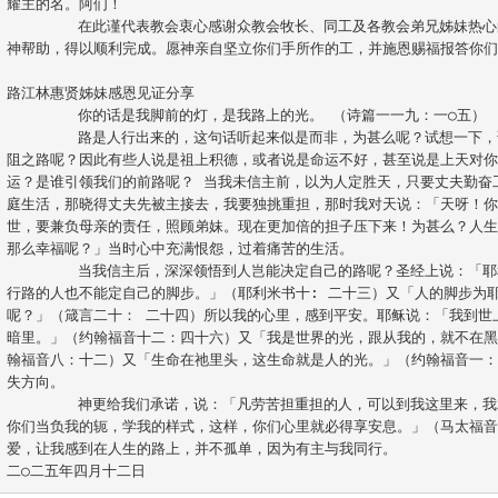
耀主的名。阿们！		

	在此谨代表教会衷心感谢众教会牧长、同工及各教会弟兄姊妹热心的祈祷、参与支持及奉献，使新堂蒙
神帮助，得以顺利完成。愿神亲自坚立你们手所作的工，并施恩赐福报答你们爱心
路江林惠贤姊妹感恩见证分享		

	你的话是我脚前的灯，是我路上的光。 （诗篇一一九：一○五）		

	路是人行出来的，这句话听起来似是而非，为甚么呢？试想一下，谁不想走平坦之路，偏爱走那崎岖险
阻之路呢？因此有些人说是祖上积德，或者说是命运不好，甚至说是上天对你
运？是谁引领我们的前路呢？ 当我未信主前，以为人定胜天，只要丈夫勤奋
庭生活，那晓得丈夫先被主接去，我要独挑重担，那时我对天说：「天呀！
世，要兼负母亲的责任，照顾弟妹。现在更加倍的担子压下来！为甚么？人
那么幸福呢？」当时心中充满恨怨，过着痛苦的生活。		

	当我信主后，深深领悟到人岂能决定自己的路呢？圣经上说：「耶和华啊，我晓得人的道路不由自己；
行路的人也不能定自己的脚步。」（耶利米书十: 二十三）又「人的脚步为
呢？」（箴言二十： 二十四）所以我的心里，感到平安。耶稣说：「我到世
暗里。」（约翰福音十二：四十六）又「我是世界的光，跟从我的，就不在
翰福音八：十二）又「生命在祂里头，这生命就是人的光。」（约翰福音一
失方向。	

	神更给我们承诺，说：「凡劳苦担重担的人，可以到我这里来，我就使你们得安息，我心里柔和谦卑，
你们当负我的轭，学我的样式，这样，你们心里就必得享安息。」（马太福
爱，让我感到在人生的路上，并不孤单，因为有主与我同行。

二○二五年四月十二日