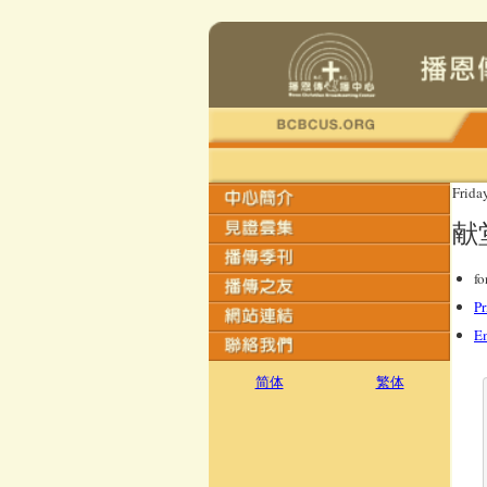
Frida
献
fo
Pr
E
简体
繁体