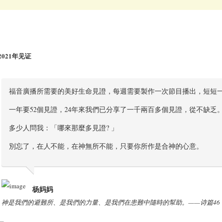
2021年见证
福音廣播所需要的美好生命見證，每週需要製作一次節目播出，短短
一年要52個見證，24年來我們已分享了一千兩百多個見證，從不缺乏
多少人問我：「哪來那麼多見證? 」
別忘了，在人不能，在神無所不能，只要你所作是合神的心意。
杨妈妈
神是我們的避難所、是我們的力量、是我們在患難中隨時的幫助。——诗篇46