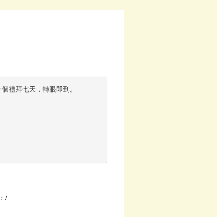
一個禮拜七天，轉眼即到。
。
：1