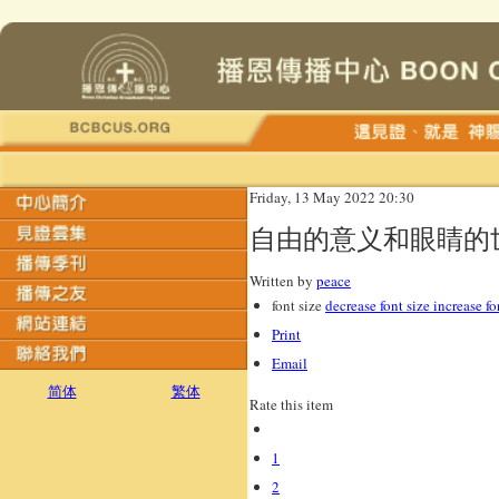
Friday, 13 May 2022 20:30
自由的意义和眼睛的
Written by
peace
font size
decrease font size
increase fo
Print
Email
简体
繁体
Rate this item
1
2