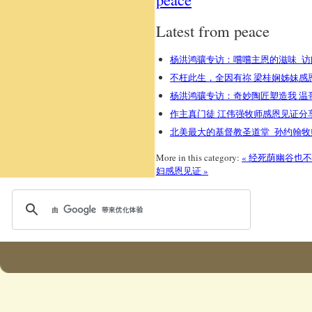
Latest from peace
杨洪鸿骧专访：嚐嚐主恩的滋味 
不枉此生，全因有祢 梁桂娴姊妹感
杨洪鸿骧专访：奇妙陶匠塑造我 温
作主真门徒 江伟强牧师感恩见证分
北美最大的基督教圣道堂 孙约翰牧
More in this category:
« 经死荫幽谷也不
妇感恩见证 »