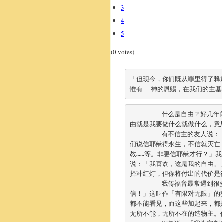
3
4
5
(0 votes)
「但现今，你们既从罪里得了释
惟有  神的恩赐，在我们的主
	什么是自由？好几
由就是我要做什么就做什么，
意
	有不信主的友人说
们说信耶稣得永生，
不信就灭亡
教……等。非要信耶稣才行？」我
说：「我喜欢，这是我的自由。
择冲红灯，
但你将付出的代价是
	我传福音最常遇到
信！」这叫作「
有限对无限」的
都不能看见，而这些加起来，
都
无所不能，无所不在的造物主。