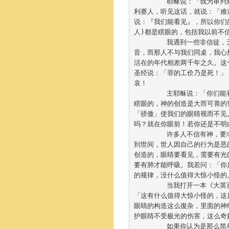
	耶稣说：「我为审
利赛人，听见这话，就说：
「难
说：『我们能看见』，所以你们
人)都是瞎眼的，包括我以前不
	我遇到一些非信徒
音，而那人不与我们同桌，
我心想
活在的年代相差两千年之久。这
圣经说：「
罪的工价乃是死！」
哀！

	主耶稣说：「你们
瞎眼的，
神的创造是大而可畏的
「骄傲」
使我们的眼睛视而不见
吗？就在你眼前！
若你还是不明
	许多人不信有神，
到世间，
世人因自己的行为是恶
创造的，眼睛要看见，
需要有光
要有肺才能呼吸。我若问：「
你
的规律，没什么值得大惊小怪的。
	当我打开一本《大
「
这有什么值得大惊小怪的，这
眼睛的构造这么復杂，
里面的神
护眼睛不受极光的伤害，
这么奇
	如果你认为是那么