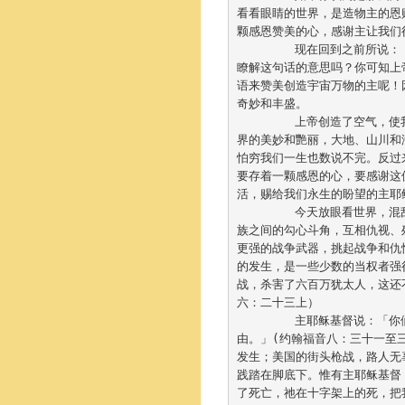
看看眼睛的世界，
是造物主的恩
颗感恩赞美的心，
感谢主让我们
	现在回到之前所说
瞭解这句话的意思吗？
你可知上
语来赞美创造宇宙万物的主呢！
奇妙和丰盛。

	上帝创造了空气，
界的美妙和艷丽，大地、山川和
怕穷我们一生也数说不完。
反过
要存着一颗感恩的心，要感谢这
活，赐给我们永生的盼望的主耶稣基
	今天放眼看世界，
族之间的勾心斗角，
互相仇视、
更强的战争武器，
挑起战争和仇
的发生，
是一些少数的当权者强
战，杀害了六百万犹太人，
这还不
六：二十三上）		

	主耶稣基督说：「
由。」(约翰福音八：
三十一至
发生；美国的街头枪战，
路人无
践踏在脚底下。惟有主耶稣基督
了死亡，祂在十字架上的死，
把