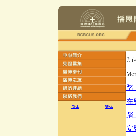
2 (
Mor
踏
在
简体
繁体
踏
安