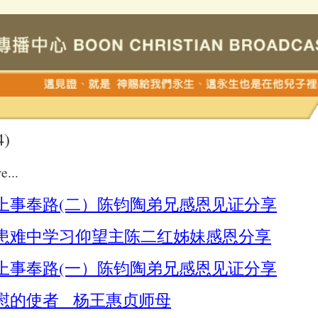
4)
e...
上事奉路(二）陈钧陶弟兄感恩见证分享
患难中学习仰望主陈二红姊妹感恩分享
上事奉路(一）陈钧陶弟兄感恩见证分享
慰的使者 杨王惠贞师母