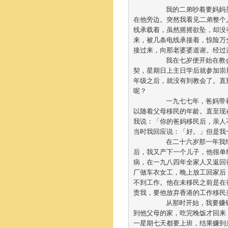
	我的二弟吵着要妈妈买橄榄给他吃，但妈妈没有理会他，他就发脾气。当时他站在一张凳子上，我就站
在他旁边。突然我看见二弟整个
线承载着，虽然摇摇欲坠，却没
来，被几条电线承接着，惊险万
接过来，向那老婆婆道谢。经过
	我在七岁便开始在教会学校读书，直至小学毕业。在小学读书期间，每个星期六就去参加教会的少年团
契，星期日上主日学后就参加崇
年级之后，就没有到教会了。直
呢？	

	一九七七年，爸妈带着三个弟弟和一个妹妹移民到美国，留下我和哥哥在香港，因为我们两人已超过可
以随着父母移民的年龄。直至现
我说：「你的爸妈移民后，亲人
当时我回应说：「好。」但是我一
	在二十六岁那一年我结婚了，婚后一年产下一个女儿。她幼年时真的很可爱，聪明又美丽。过了两年
后，我又产下一个儿子，他很单
病，在一九八四年全家人又返回
厂做车衣女工，晚上放工回家后
不到工作。他在未移民之前是在
责我，要他放弃香港的工作移民美
	从那时开始，我要赚钱养家，又要带孩子，真的很辛苦。为了想赚多一些钱，就请先生日间带两个孩子
到他父母的家，吃完晚饭才回来
一星期七天都要上班，结果赚到来