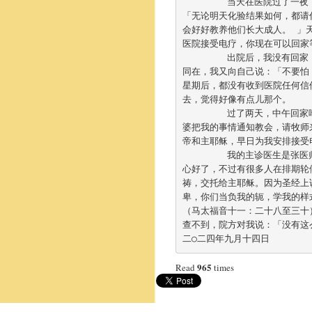
	当天在医院过了一夜，等候化验报告的结果。我整晚都不能入睡，心中不断向主祈祷。我对主耶稣说：
「无论明天化验结果如何，都请
会好好教养他们长大成人。 」
医院接受电疗，你现在可以回家
	出院后，我没有回家，也没有流下一滴眼泪，马上乘坐小巴到工厂上班，继续车衣。因为我知道主与我
同在，我又向自己说：「不要怕
星期后，都没有收到医院任何信
去，觉得好像有点儿那个。

	过了两天，中午回家吃饭的时候，我的外婆和教会的牧师、两个教友来探望我，使我非常惊喜。原来外
婆把我的事情通知教会，请牧师
帝和主耶稣，早日为我安排接受电
	我的主诊医生是张医师，他很细心地告诉我的情况和解释病情。他说：「你有六成机会可以復原，你放
心好了，不过有很多人在排期轮
祷，交托给主耶稣。因为圣经上
卑，你们当负我的轭，学我的样
（马太福音十一：二十八至三十
查不到，院方对我说：「没有这
二○二四年九月十四日
965
Read
times