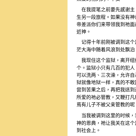
在我提笔之前要先感谢主
生另一段旅程。如果没有神
帝差派你们来带领我到祂面
近神。
记得十年前刚被调到这个
茫大海中随着风浪到处飘泊
我现住这个监狱，离开纽
个。监狱小只有几百的犯人
可以洗两、三次澡，允许自
狱就像地狱一样，真的不敢
尝到苦果之后，再把我送到
所爱的祂必管教，又鞭打凡
焉有儿子不被父亲管教的呢
当我被调到这里的时候，
神的恩典，祂让我关在这个
到社会上。