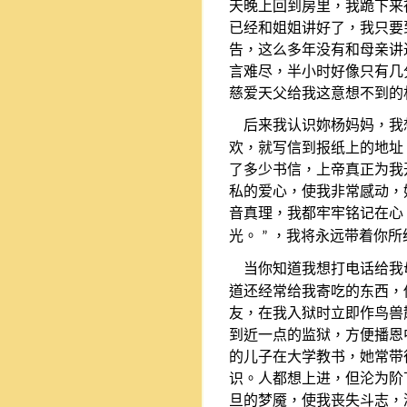
天晚上回到房里，我跪下来
已经和姐姐讲好了，我只要
告，这么多年没有和母亲讲
言难尽，半小时好像只有几
慈爱天父给我这意想不到的
后来我认识妳杨妈妈，我
欢，就写信到报纸上的地址
了多少书信，上帝真正为我
私的爱心，使我非常感动，
音真理，我都牢牢铭记在心
光。
，我将永远带着你所
”
当你知道我想打电话给我
道还经常给我寄吃的东西，
友，在我入狱时立即作鸟兽
到近一点的监狱，方便播恩
的儿子在大学教书，她常带
识。人都想上进，但沦为阶
旦的梦魇，使我丧失斗志，