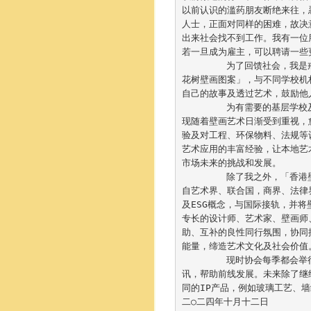
以前认识的滥药朋友断绝来往，
人士，正面对同样的困难，故决
出来社会找不到工作。我有一位
若一旦成为雇主，可以聘请一些更
	为了回馈社会，我是戒毒中心义工，并创立「爱延续爱」慈善机构，是该机构的艺术总监，设计了「百
花树壁画图案」，与不同学校机
自己的故事及透过艺术，鼓励他
	为有需要的基层学校及机构绘画壁画，我成立了「香港壁画协会」，是希望对艺术界出一分力。因为发
现随着壁画艺术日渐受到重视，
验及对工程、环保物料、法规等
艺术应用的丰富经验，让本地艺
市场未来的挑战和发展。

	除了我之外，「香港壁画协会」还有环保涂料供应商及推动艺术共融的社会企业家，顾问团队等，有来
自艺术界、联合国，商界、法律
及ESG概念，与国际接轨，并
专长的设计师、艺术家、壁画师
助、互补的良性同行氛围，协同
能量，缔造艺术文化及社会价值。
	现时协会每季都会举行交流活动，邀请艺术家分享创作心路历程和现时面对的难题，交流行内最新资
讯，帮助前线发展。未来除了继
同的IP产品，例如玻璃工艺、墙
二○二四年十月十二日