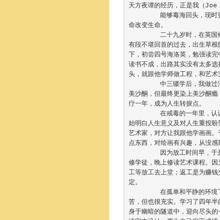
天方夜谭的经历，正是我（Joe 
	能够毒海回头，现时更有一个理想，是透过聘用愿意改过自新的更生人士重投社会，成为其伯乐，以生
命改变生命。

	二十九岁时，在英国修毕设计硕士课程后，成立一间室内设计公司，事业像是一帆风顺。不过，我曾经
有段不堪回首的过去，出生草根
下，初尝四号海洛英，勉强读完
读书不成，出路其实没有太多选
头，就跟他学师做工程，和艺术完
	中三辍学后，我做过清洁工、推销员，每朝吸过白粉，才敢出门做工。曾经想过戒毒，经社工转介接触
美沙酮，但最终更染上美沙酮瘾
疗一年，成为人生转捩点。	

	在戒毒的一年里，认识了基督教信仰，深深感受到浪费了许多光阴，便自修哲学、心理学、神学等，开
始明白人生意义及对人生重投盼
艺术家，对方让我跟他学画画。
点东西，对绘画有兴趣，从没感
	因为放工时间早，于是跑去进修，也是姑且一试的心态，没想到为我的人生开启了另一扇门。早上任装
修学徒，晚上修读艺术课程。因
工等放工去上堂；返工是为赚钱
定。	

	在孤单和平静的环境下，加强了我的专注力，每天依时上班，下班后就上夜校，课余自修，生活虽然辛
苦，但也很充实。学习了四年半
身于幽暗的隧道中，迎向尽头的