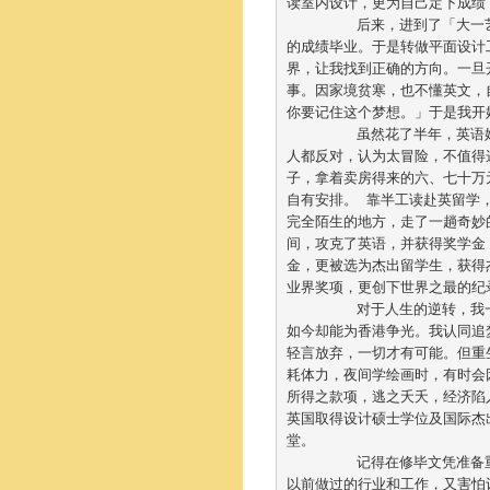
读室内设计，更为自己定下成绩，
	后来，进到了「大一艺术设计学院」修读室内设计文凭课程，两年后，毕业作品果然夺冠，并以第一名
的成绩毕业。于是转做平面设计
界，让我找到正确的方向。一旦
事。因家境贫寒，也不懂英文，
你要记住这个梦想。」于是我开始
	虽然花了半年，英语始终没达标，但大学方面在看过我的作品后，竟直接取录我读硕士课程。几乎所有
人都反对，认为太冒险，不值得
子，拿着卖房得来的六、七十万
自有安排。 靠半工读赴英留学
完全陌生的地方，走了一趟奇妙
间，攻克了英语，并获得奖学金
金，更被选为杰出留学生，获得
业界奖项，更创下世界之最的纪录
	对于人生的逆转，我一再强调：「只要有梦想，身边便会有天使。」那一刻很梦幻，本来是一败涂地，
如今却能为香港争光。我认同追
轻言放弃，一切才有可能。但重
耗体力，夜间学绘画时，有时会
所得之款项，逃之夭夭，经济陷
英国取得设计硕士学位及国际杰
堂。	

	记得在修毕文凭准备重投社会时，却连寄履历表和出席面试应征的勇气也没有，担心见工时，要坦白我
以前做过的行业和工作，又害怕