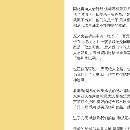
因此再向人借针线,但却没有剪刀,
说当时情形正似割杀一头牲畜,当她
就流了出来。他们先是一呆,后来部
都从心坎里涌出不能抑制的欢欣。
原来夹在裤头中有一张长「一百元
但在此绝境之中,应该拿取还是间谁
案是「取之可也」,后来我们讨论,
人不发觉,后来可能因得移民新迦南
「耶和华以勒」。
也正似俗语说:「天无绝人之路」
为我们行了大事,就当作向神借吧!
神迹啊!」
看哪!这是从心坎里承认的见证,
东南亚实在用途可观,尤其是在难
芦苇它不折断,将残的灯火它不吹灭
千元印尼币,可以买药物和食品。过
过了几天,就接到我们的信, 和从
亲爱的兄姊,我写此见证,是感谢