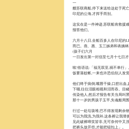
一
艘苏联商船,停下来送给这处于死
印尼的公海,才挥手而别。
这实在是一件神迹,苏联船肯救援
报答他们。
六月十八日,全船百多人在印尼的L
而已。燕、惠、玉三姊弟和表姨林志
(孩子们六月
一日发出第一封信至七月十七日才收
唉!俗语说:「福无双至,祸不单行
饭要落蚊帐,一来也许恐伯别人发
他们终于病倒,嘴唇干燥,口腔出血
下咽,往往泪眼相视和泪而吞。目
传染他人,然后才报告有关当局叫黑
那十一岁的男孩子玉平,失魂般周围
行过一处垃圾堆,巴不得发现剩余物
可以为我洗,为我补,这条裤让我替
见此破裤啼笑皆非,无可奈何中又洗
把裤头放开些,才能把钮扣上」。