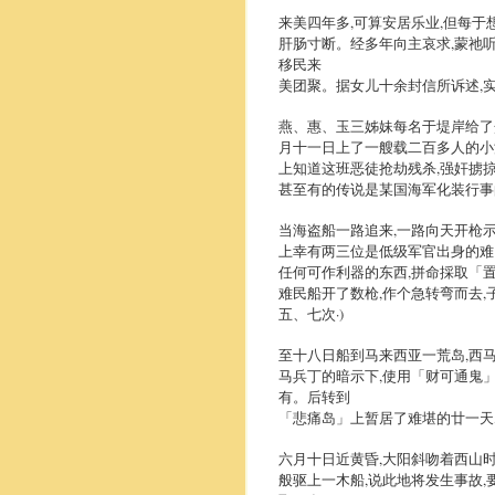
来美四年多,可算安居乐业,但每
肝肠寸断。经多年向主哀求,蒙祂听
移民来
美团聚。据女儿十余封信所诉述,
燕、惠、玉三姊妹每名于堤岸给了
月十一日上了一艘载二百多人的小
上知道这班恶徒抢劫残杀,强奸掳掠
甚至有的传说是某国海军化装行事
当海盗船一路追来,一路向天开枪示
上幸有两三位是低级军官出身的难
任何可作利器的东西,拼命採取「
难民船开了数枪,作个急转弯而去,
五、七次·)
至十八日船到马来西亚一荒岛,西
马兵丁的暗示下,使用「财可通鬼
有。后转到
「悲痛岛」上暂居了难堪的廿一天
六月十日近黄昏,大阳斜吻着西山
般驱上一木船,说此地将发生事故,