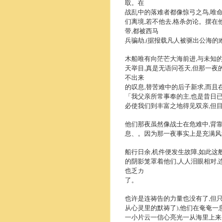
取。在
战乱中的落难者都像惊弓之鸟,唯
们离境,若不他去,格杀勿论。摆在
带,都被西马
兵骗劫,(据报载凡人被驱出公海的
木船唯有向茫芒大海前进,与未知
天举目,真是无语问苍天,但那一夜
不出来
的叹息,替苦难中的后子新求,而且
「我父亲所常事奉的主,也是昔日已
必使我们到丰富之地得见双亲,但
他们那夜虽然像战士在危难中,背
息、。因为那一夜事实上是充满风浪怒
船行日余,机件便发生故障,如此这
的阴影笼罩着他们,人人泪眼相对,
也乏カ
了。
也许是连祷告的力量也没有了,但只
从心灵里的默祷了),他们在奄奄一
一小片云一信心亮光一从海里上来,不