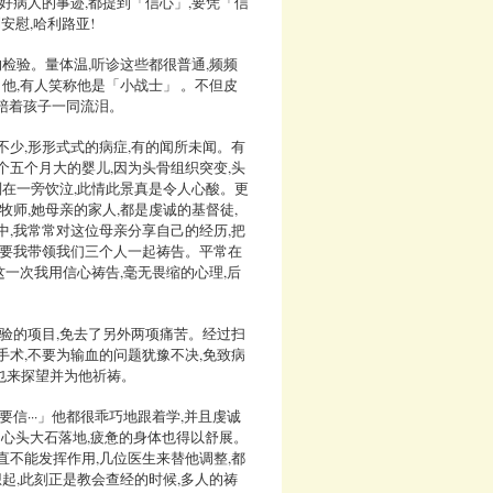
好病人的事迹,都提到「信心」,要凭「信
安慰,哈利路亚!
的检验。量体温,听诊这些都很普通,频频
了他,有人笑称他是「小战士」 。不但皮
常陪着孩子一同流泪。
不少,形形式式的病症,有的闻所未闻。有
个五个月大的婴儿,因为头骨组织突变,头
则在一旁饮泣,此情此景真是令人心酸。更
牧师,她母亲的家人,都是虔诚的基督徒,
中,我常常对这位母亲分享自己的经历,把
并要我带领我们三个人一起祷告。平常在
这一次我用信心祷告,毫无畏缩的心理,后
检验的项目,免去了另外两项痛苦。经过扫
手术,不要为输血的问题犹豫不决,免致病
也来探望并为他祈祷。
信···」他都很乖巧地跟着学,并且虔诚
们心头大石落地,疲惫的身体也得以舒展。
直不能发挥作用,几位医生来替他调整,都
想起,此刻正是教会查经的时候,多人的祷