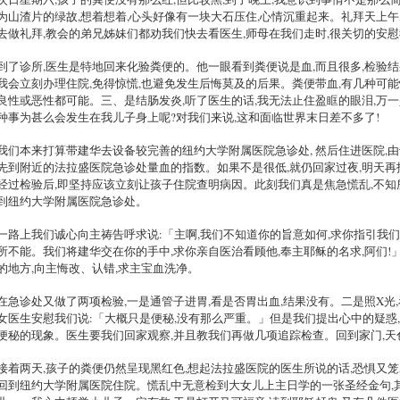
为山渣片的绿故,想着想着,心头好像有一块大石压住,心情沉重起来。礼拜天上午
去做礼拜,教会的弟兄姊妹们都劝我们快去看医生,师母在我们走时,很关切的安慰
到了诊所,医生是特地回来化验粪便的。他一眼看到粪便说是血,而且很多,检验结
我会立刻办理住院,免得惊慌,也避免发生后悔莫及的后果。粪便带血,有几种可能
良性或恶性都可能。三、是结肠发炎,听了医生的话,我无法止住盈眶的眼泪,万
种事为甚么会发生在我儿子身上呢?对我们来说,这和面临世界末日差不多了!
我们本来打算带建华去设备较完善的纽约大学附属医院急诊处, 然后住进医院,由
先到附近的法拉盛医院急诊处量血的指数。如果不是很低,就仍回家过夜,明天
经过检验后,即坚持应该立刻让孩子住院查明病因。此刻我们真是焦急慌乱,不知
到纽约大学附属医院急诊处。
一路上我们诚心向主祷告呼求说:「主啊,我们不知道你的旨意如何,求你指引我
所不能。我们将建华交在你的手中,求你亲自医治看顾他,奉主耶稣的名求,阿们
的地方,向主悔改、认错,求主宝血洗净。
在急诊处又做了两项检验,一是通管子进胃,看是否胃出血,结果没有。二是照X光
女医生安慰我们说:「大概只是便秘,没有那么严重。」但是我们提出心中的疑惑
便秘的现象。医生要我们回家观察,并且教我们再做几项追踪检查。回到家门,天
接着两天,孩子的粪便仍然呈现黑红色,想起法拉盛医院的医生所说的话,恐惧又笼
回到纽约大学附属医院住院。慌乱中无意检到大女儿上主日学的一张圣经金句,