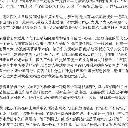
儿。」我心中顿觉小儿子一定有救,于是打开马可福音,读到耶稣赶鬼,又有几件医
心」得救。耶稣常说:「你的信心救了你」又说:「不要怕,只要信。」我马上得到
住进医院的儿童病房,我必须在孩子身边,寸步不离,他只有两岁,却要接受一连串
抽血,使得他一见到有人带着仪器走近,便吓得大哭,力气又大,几个大人都制服不
肉受苦, 吃东西也受限制,又加上内心的惊恐,眼见他那样痛楚,令我非常难过,常
放眼看去邻近几个病床上躺着的,都是和建华年龄差不多的儿童,刚出生的婴儿也
一个先天心瓣有洞须补起来,也有天生癌症的,每年得住院治疗一段时间。还有一
变得奇大, 多数都需要动手术的。孩子们的哭喊声音,此起彼落,忧心关切的父母
有一位小妹妹是中国人,已经开了八次刀,身上疤痕累累,实在可怜。她的祖父是位
母亲自己却还未信主。因为工作忙碌,交通不便,一直没有机会去听福音。在医院
从福音书中所领受的安慰,以及对人生观的改变告诉她,并且劝她多多祷告,外子
查经班上,查经前有分组祷告, 我不会也不习惯开声祷告,每次都想躲避。感谢主,
来这位太太对我说,她很喜欢听我祷告,给她很大的安慰。
接着要给孩子做几项特别的检验,每一种对孩子都是很痛苦的, 幸亏我们选对了
描检查,医生证实建华是结肠发炎。感谢主,并不是癌症。医生要我们决定立即动
况恶化不可收拾。我们再次诚心祷告,将孩子交托给神。牧师、师母和一些亲友
我们教孩子躺在床上用简单的话祷告,每次入睡前,教他唱主日学的歌「不要怕,只要
的说:「阿们!」感谢恩主垂听了我们一切的呼求代祷。手术前后一切顺利,使我
手术后建华的口鼻须插一管子到胃去抽出多余的胃酸,但是不知怎的,这根管子一
不见改善,如此折腾了好久,孩子感到很不舒服。我们除了祷告,束手无策,忽然我