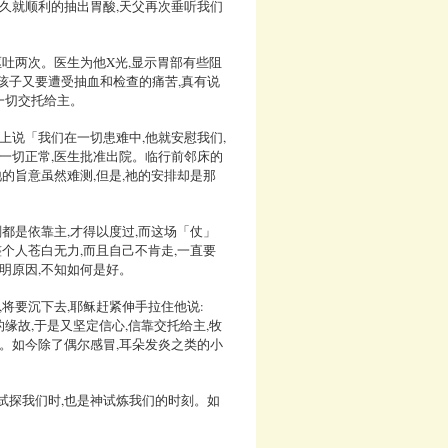
不久就顺利的抽出胃酸,天父再次垂听我们
呕吐两次。医生为他X光,显示胃部有些阻
孩子又要遭受抽血和检查的痛苦,真有说
一切交托给主。
上说「我们在一切患难中,他就安慰我们,
验一切正常,医生批准出院。临行前邻床的
祂的旨意虽然难测,但是,祂的安排却是那
刻都是依靠主,才得以度过,而这场「仗」
整个人苍白无力,而且自己不肯走,一直要
明原因,不知如何是好。
,将要沉下去,耶稣赶紧伸手拉住他说:
缘故,于是又坚定信心,信靠交托给主,牧
步。如今除了偶尔感冒,耳朵发炎之类的小
试探我们时,也是神试炼我们的时刻。如