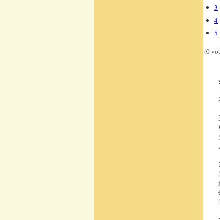
3
4
5
(0 vot