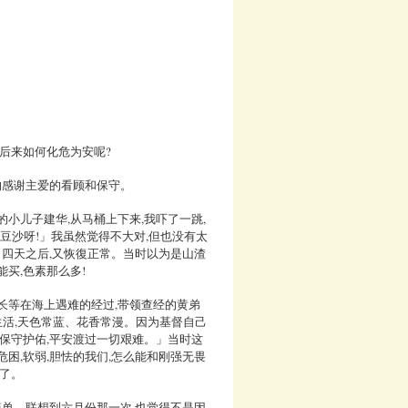
后来如何化危为安呢?
的感谢主爱的看顾和保守。
小儿子建华,从马桶上下来,我吓了一跳,
豆沙呀!」我虽然觉得不大对,但也没有太
、四天之后,又恢復正常。当时以为是山渣
买,色素那么多!
长等在海上遇难的经过,带领查经的黄弟
生活,天色常蓝、花香常漫。因为基督自己
,保守护佑,平安渡过一切艰难。」当时这
困,软弱,胆怯的我们,怎么能和刚强无畏
了。
简单。联想到六月份那一次,也觉得不是因