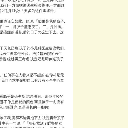
,我们一方面联络医生检验粪便,一方面赶
我们,并且说:「要多为这件事祷告」
果也证实如此。他说:「如果是我的孩子,
性: 一、是肠子型态变了。二、是肿瘤,
一是癌症的话,以后的日子怎么过下去。这
于天色已晚,孩子的小儿科医生建议我们,
再找医生做其他检验。法拉盛医院的医生
所措,经过再三考虑,决定还是即刻送孩子
们。任何事在人看来是不能的,在你却是无
!」我们也求主光照自己有没有不合主心意
,看肠子是否变型,结果没有。那位年轻的
,那不像是便秘的颜色,而且孩子一向没有
色已经透亮,真是漫长的一夜啊!
罩了我,觉得不能再拖下去,决定再带孩子
其中有一句说:「『耶稣救活了睚鲁的女