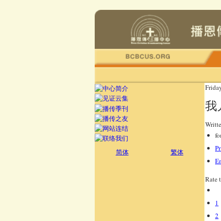
Frida
我
Writt
fo
Pr
简体
繁体
E
Rate 
1
2