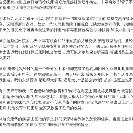
告必更有力量,立刻打电话给牧师,请众弟兄姊妹为建华祷告。非常奇妙,那管子
的祈求,也让我学习到信心仰望的功课。
手术后九天,原定孩子可以出院了,但就在一切准备就绪,临行之前,建华突然连续
塞、必须重新打点滴、禁食、禁水,而且留院仔细观察,以防发生别的症状、想到
不出的沮丧,似乎难再承受这新的打击,惟有再度俯首祷告,求神扶持,加添力量,将
就在这延迟出院的几天中,再有机会和邻床女孩的父母交谈, 安慰鼓励他们。圣经
叫我们能用上帝所赐的安慰,去安慰那遭各样患难的人。」四天后, 孩子各项检
太太告诉我们,她打算迁居到教会附近,以后可以来参加聚会听福音,感谢讚美主,
么美好!
虽然,建华这次经过的是一个普通的手术,但却充满了危机,和困难的抉择,时时刻
到回家后没有打完。建华回家后,头一、两天很正常,后来又开始呕吐,甚至厌食,
我抱着。我们东猜西测:是吃得太多呢?还是太少?是甚么食物引起的?连医生也不
有一天师母和我一同查经时,读到彼得和耶稣行在海面上,因彼得见风很大,就害怕
「你这小信的人哪,为甚么疑惑呢?」我想,大概因我们信心不够,只注重「风浪」的
师和弟兄姊妹也同心代求,然后小心调理孩子的饮食,渐渐地,建华的健康日见进
毛病,其他发育一切正常,全家又恢復了往日的欢笑。
从这次建华的病,蒙主医治的事上,我们深深体会到神的慈爱和信实。当魔鬼撒旦
能凭着悔改坚定的信心,支持到底就能见神美好的旨意。