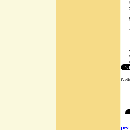
Publi
pea