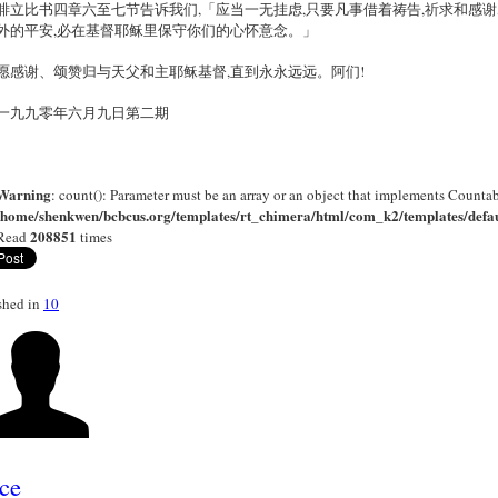
腓立比书四章六至七节告诉我们,「应当一无挂虑,只要凡事借着祷告,祈求和感谢
外的平安,必在基督耶稣里保守你们的心怀意念。」
愿感谢、颂赞归与天父和主耶稣基督,直到永永远远。阿们!
一九九零年六月九日第二期
Warning
: count(): Parameter must be an array or an object that implements Countab
/home/shenkwen/bcbcus.org/templates/rt_chimera/html/com_k2/templates/defau
208851
Read
times
shed in
10
ce