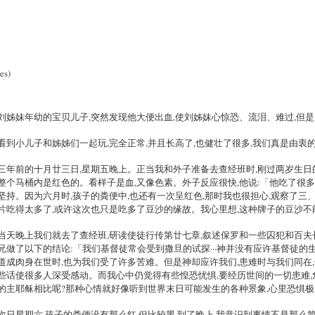
es)
刘姊妹年幼的宝贝儿子,突然发现他大便出血,使刘姊妹心惊恐、流泪、难过,但是
看到小儿子和姊姊们一起玩,完全正常,并且长高了,也健壮了很多,我们真是由衷
三年前的十月廿三日,星期五晚上。正当我和外子准备去查经班时,刚过两岁生日的
整个马桶内是红色的。看样子是血,又像色素。外子反应很快,他说:「他吃了很多
坚持。因为六月时,孩子的粪便中,也还有一次呈红色,那时我也很担心,观察了三
片吃得太多了,或许这次也只是吃多了豆沙的缘故。我心里想,这种牌子的豆沙不能
当天晚上我们就去了查经班,研读使徒行传第廿七章,叙述保罗和一些囚犯和百夫
兄做了以下的结论:「我们基督徒常会受到撒旦的试探···神并没有应许基督徒的
道成肉身在世时,也为我们受了许多苦难。但是神却应许我们,患难时与我们同在
些话使很多人深受感动。而我心中仍觉得有些惶恐忧惧,要经历世间的一切患难,危
的主耶稣相比呢?那种心情就好像听到世界末日可能发生的各种景象,心里恐惧极
次日星期六,孩子的粪便没有那么红,但比较黑,到了晚上,我意识到事情不是那么