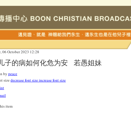
y, 06 October 2023 12:28
儿子的病如何化危为安 若愚姐妹
en by
peace
nt size
decrease font size
increase font size
int
mail
this item