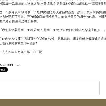
付出,是一次主里的大家庭之爱,不分彼此,为的是让神的旨意成就,让一切荣耀都归
这一个多月以来,牧师的日子是神赏赐的,每天都值得感恩、讚美。虽目前仍要治
处方吃药即可痊愈。肝的部份目前是没问题,功能有待日后的调养与休息。神既已
主作见证,因生命是神所赐的。
「我们若活着是为主而活,若死了,是为主而死,所以我们或活或死,总是主的人。」
在此向这次牧师生病期间关心我们的牧长、弟兄姊妹、亲友们献上最真诚的感谢
心创始成终的救主耶稣基督!
一九九四年四月九日第二〇三期
1819
Read
times