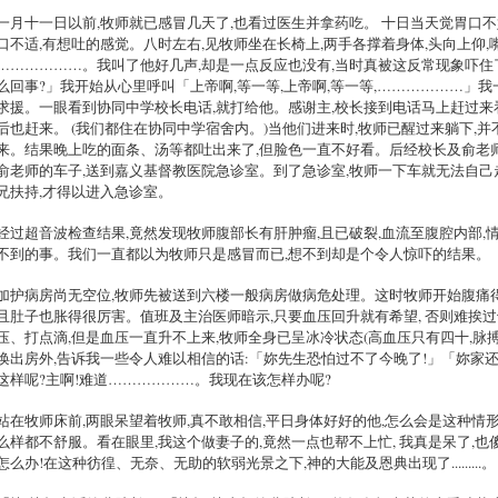
一月十一日以前,牧师就已感冒几天了,也看过医生并拿药吃。 十日当天觉胃口不
口不适,有想吐的感觉。八时左右,见牧师坐在长椅上,两手各撑着身体,头向上仰,
………………。我叫了他好几声,却是一点反应也没有,当时真被这反常现象吓住了
么回事?」我开始从心里呼叫「上帝啊,等一等,上帝啊,等一等,………………」
求援。一眼看到协同中学校长电话,就打给他。感谢主,校长接到电话马上赶过
后也赶来。 (我们都住在协同中学宿舍内。)当他们进来时,牧师已醒过来躺下,
来。结果晚上吃的面条、汤等都吐出来了,但脸色一直不好看。后经校长及俞老
俞老师的车子,送到嘉义基督教医院急诊室。到了急诊室,牧师一下车就无法自己
兄扶持,才得以进入急诊室。
经过超音波检查结果,竟然发现牧师腹部长有肝肿瘤,且已破裂,血流至腹腔内部,
不到的事。我们一直都以为牧师只是感冒而已,想不到却是个令人惊吓的结果。
加护病房尚无空位,牧师先被送到六楼一般病房做病危处理。这时牧师开始腹痛得
且肚子也胀得很厉害。值班及主治医师暗示,只要血压回升就有希望, 否则难挨
压、打点滴,但是血压一直升不上来,牧师全身已呈冰冷状态(高血压只有四十,脉
唤出房外,告诉我一些令人难以相信的话:「妳先生恐怕过不了今晚了!」「妳家
这样呢?主啊!难道………………。我现在该怎样办呢?
站在牧师床前,两眼呆望着牧师,真不敢相信,平日身体好好的他,怎么会是这种情
么样都不舒服。看在眼里,我这个做妻子的,竟然一点也帮不上忙, 我真是呆了,也
怎么办!在这种彷徨、无奈、无助的软弱光景之下,神的大能及恩典出现了.........。