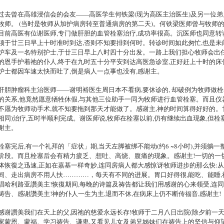
过去曾在高雄浸信会的会友——高医学生何铁梁(现为高医主治医生)及另一位弟
牧师。 (当时是牧师从加护病房转至普通病房的第二天)。何铁梁医师曾与牧师的
目前高医有位谢医师,专门做肝胆的血管栓塞治疗,成功率很高。沉医师也同意转
须于廿三日早上十时准时到达,否则不知要排到何时。转诊时间如此匆忙,也是未
护车及一名特别护士,于廿三日早上八时四十分出发。一路上我们担心牧师会出任
的恩手护着祂的仆人,终于在九时五十分平安到达高医急诊室,正好赶上十时的床
护士都因车速太快而吐了,倒是病人一点事也没有,感谢主。
肝胆肿瘤科主治医师——谢明裕医生周日本不看病,要休诊的, 却破例为牧师做
的关系,他竟然愿意牺牲休假,与其他三位助手一同为牧师进行血管栓塞。而且仪
不愿为牧师动手术,就不知要拖到那天才能做了。感谢主,神的时间算得好好的。
相同)治疗,五时半顺利完成。谢医师说,牧师在栓塞以前,仍有继续出血现象,但栓
谢主。
栓塞完后,有一个礼拜的「症状」期,当天左脚被绑不能动(约6 ~8小时),并须躺
阶段。而且栓塞后会有精力疲乏、想吐、高烧、腹痛的现象。感谢主!一切的一
体恢復之迅速,正如在嘉基一样奇妙,连同房病人都大感惊讶牧师进步的那么快:
间、走出病房不用人扶…………，每天有不同的进展。胃口好得很,能吃、能睡,
唱哈利路亚讚美主!恢復期间,每晚的诗篇及祷告都让我们用感谢的心来领受,连
祷告、感谢讚美主!神的仆人一生为主,退而不休,在病床上仍不断传福音,感谢主!
感谢讚美我们在天上的父,因祂的慈爱永远长存!牧师于二月八日出院(除夕前一天
家蒙恩、蒙福、学习祷告、谦卑,又看见儿女及弟兄姊妹们在祷告上的坚信与仰