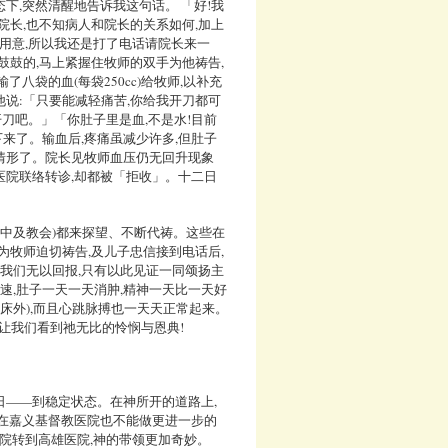
下,突然清醒地告诉我这句话。 「好!我
院长,也不知病人和院长的关系如何,加上
的用意,所以我还是打了电话请院长来一
鼓鼓的,马上紧握住牧师的双手为他祷告,
八袋的血(每袋250cc)给牧师,以补充
说:「只要能减轻痛苦,你给我开刀都可
开刀吧。」「你肚子里是血,不是水!目前
下来了。输血后,疼痛虽减少许多,但肚子
情形了。院长见牧师血压仍无回升现象
医院联络转诊,却都被「拒收」。十二日
协中及教会)都来探望、不断代祷。这些在
为牧师迫切祷告,及儿子忠信接到电话后,
。我们无以回报,只有以此见证一同颂扬主
速,肚子一天一天消肿,精神一天比一天好
床外),而且心跳脉搏也一天天正常起来。
次让我们看到祂无比的怜悯与恩典!
日——到稳定状态。在神所开的道路上,
在嘉义基督教医院也不能做更进一步的
医院转到高雄医院,神的带领更加奇妙。