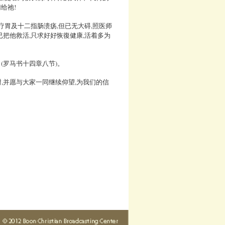
给祂!
疗胃及十二指肠溃疡,但已无大碍,照医师
把他救活,只求好好恢復健康,活着多为
(罗马书十四章八节)。
,并愿与大家一同继续仰望,为我们的信