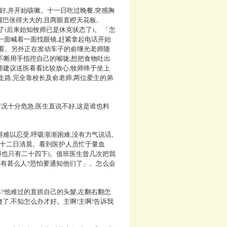
好,并开始咳嗽。十一日吃过晚餐,突感胸
嘴巴张得大大的,且两眼直瞪天花板,
(后来始知牧师已是休克状态了)。 「怎
我一面喊着一面找眼镜,赶紧拿起电话开始
来看。另外正在发动车子的俞继光老师随
并不断用手指挖自己的喉咙,想把食物吐出
师建议送医看看比较放心,牧师终于坐上
走路,完全靠校长及俞老师,两位爱主的弟
情况十分危急,医生直说不好,这是谁也料
难以忍受,呼吸渐渐困难,没有力气说话,
过十二日清晨。看到医护人员忙于量血
搏也只有二十四下)。值班医生曾几次把我
还有甚么人?恐怕要通知他们了」。怎么会
形?他难过的直抓自己的头髮,左翻右翻怎
傻了,不知怎么办才好。主啊!主啊!告诉我