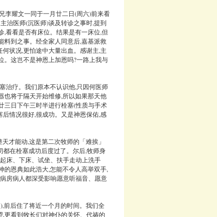
兄李耀文一同于一月廿二日(周六)前来看
主治医师(沉医师)谈及转诊之事时,提到
诊,看看是否有床位。结果是有一床位,但
能料到之事。经全家人同意后,嘉基派救
何状况,更怕途中大量出血。感谢主,主
位。这岂不是神恩上加恩吗?一路上我与
栓塞治疗。我们原本不认识他,只因何医师
器也将于隔天开始维修,所以如果那天他
廿三日下午三时半进行栓塞(性质与手术
塞后情况很好,很成功。又是神恩保佑,感
一整天才能动,这是第二次牧师的「难挨」
切都在栓塞成功后度过了。尔后,牧师身
从起床、下床、试坐、扶手走动上洗手
神的恩典如此浩大,怎能不令人高举双手,
同病房病人都深受影响愿意听福音、愿意
),前后住了将近一个月的时间。我们全
望,更看到牧长们对神仆的关怀、代祷的