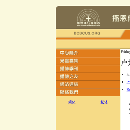
Frida
卢
fo
Pr
E
简体
繁体