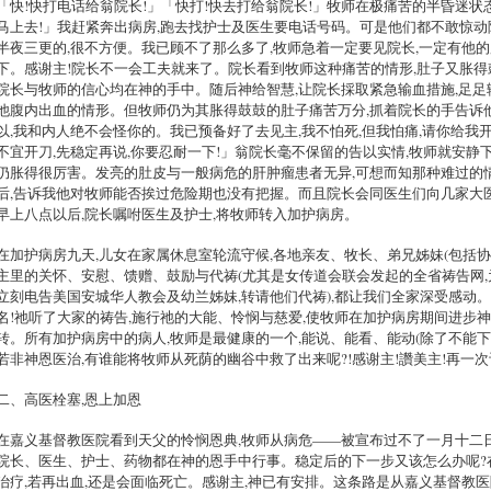
「快!快打电话给翁院长!」「快打!快去打给翁院长!」牧师在极痛苦的半昏迷状态
马上去!」我赶紧奔出病房,跑去找护士及医生要电话号码。可是他们都不敢惊动
半夜三更的,很不方便。我已顾不了那么多了,牧师急着一定要见院长,一定有他
下。感谢主!院长不一会工夫就来了。院长看到牧师这种痛苦的情形,肚子又胀得
院长与牧师的信心均在神的手中。随后神给智慧,让院长採取紧急输血措施,足足输了
他腹内出血的情形。但牧师仍为其胀得鼓鼓的肚子痛苦万分,抓着院长的手告诉他
以,我和内人绝不会怪你的。我已预备好了去见主,我不怕死,但我怕痛,请你给我
不宜开刀,先稳定再说,你要忍耐一下!」翁院长毫不保留的告以实情,牧师就安静
仍胀得很厉害。发亮的肚皮与一般病危的肝肿瘤患者无异,可想而知那种难过的
后,告诉我他对牧师能否挨过危险期也没有把握。而且院长会同医生们向几家大
早上八点以后,院长嘱咐医生及护士,将牧师转入加护病房。
在加护病房九天,儿女在家属休息室轮流守候,各地亲友、牧长、弟兄姊妹(包括
主里的关怀、安慰、馈赠、鼓励与代祷(尤其是女传道会联会发起的全省祷告网,
立刻电告美国安城华人教会及幼兰姊妹,转请他们代祷),都让我们全家深受感动
名!祂听了大家的祷告,施行祂的大能、怜悯与慈爱,使牧师在加护病房期间进步神
转。所有加护病房中的病人,牧师是最健康的一个,能说、能看、能动(除了不能下
若非神恩医治,有谁能将牧师从死荫的幽谷中救了出来呢?!感谢主!讚美主!再一
二、高医栓塞,恩上加恩
在嘉义基督教医院看到天父的怜悯恩典,牧师从病危——被宣布过不了一月十二
院长、医生、护士、药物都在神的恩手中行事。稳定后的下一步又该怎么办呢?
治疗,若再出血,还是会面临死亡。感谢主,神已有安排。这条路是从嘉义基督教