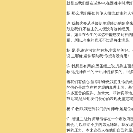
就是当我们落在试炼中,在困难中时,我
杨:那么,我们要如何使人相信,信主的人
许:我想这要从基督徒主观经历的角度
鼓励我们,不信主的人便没有这种经历
望。如果在今生的试炼中能感受到神的
耀。所以,今生的喜乐不过是将来满足
杨:是,是,谢谢牧师的解释,非常的美好
说,主耶稣,请你帮助我!你想有没有用?
许:我想是有用的,因圣经上说,凡到主
救,这是神自己的应许,神是信实的。很
当我们有信心,信靠耶稣做我们生命的救
的信心是建立在神客观的真理上面。基督
许多宝贵的应许。加拿大、菲律宾等地方
鼓励我,这些朋友们爱心的表现更坚定
杨:许牧师,我想到我们的许师母,她是位
许:感谢主,让许师母能够在一个市政府
机会,可以帮助不少的弟兄姊妹。我发现
种的压力。本来这些人在他们自己的原