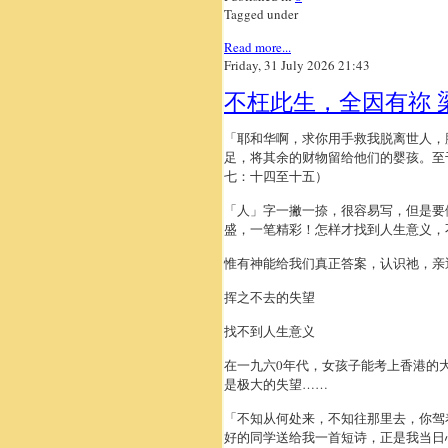
Tagged under
Read more...
Friday, 31 July 2026 21:43
不枉此生，全因有祢 
「耶和华啊，求你用手救我脱离世人，
足，将其余的财物留给他们的婴孩。至
七：十四至十五）
「人」字一撇一捺，很容易写，但是要
盛，一笔精彩！怎样才找到人生意义，
惟有神能给我们真正答案，认识祂，亲
挥之不去的失望
找不到人生意义
在一九六0年代，女孩子能考上香港的
是极大的失望……
「不知从何处来，不知往那里去，你驾
好的同学送给我一首短诗，正是我当日