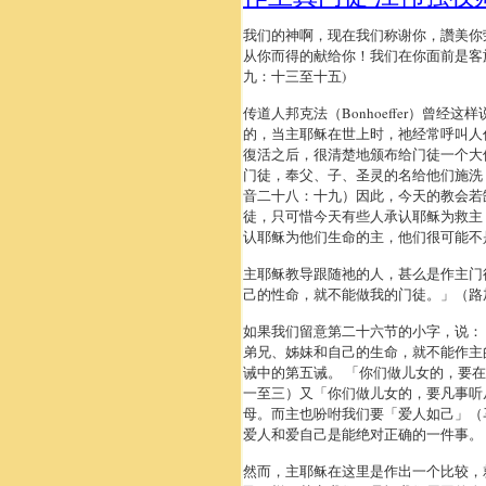
我们的神啊，现在我们称谢你，讚美你
从你而得的献给你！我们在你面前是客
九：十三至十五)
传道人邦克法（Bonhoeffer）
的，当主耶稣在世上时，祂经常呼叫人
復活之后，很清楚地颁布给门徒一个大
门徒，奉父、子、圣灵的名给他们施洗
音二十八：十九）因此，今天的教会若
徒，只可惜今天有些人承认耶稣为救主
认耶稣为他们生命的主，他们很可能不
主耶稣教导跟随祂的人，甚么是作主门
己的性命，就不能做我的门徒。」（路
如果我们留意第二十六节的小字，说：
弟兄、姊妹和自己的生命，就不能作主
诫中的第五诫。 「你们做儿女的，要
一至三）又「你们做儿女的，要凡事听
母。而主也吩咐我们要「爱人如己」（
爱人和爱自己是能绝对正确的一件事。
然而，主耶稣在这里是作出一个比较，