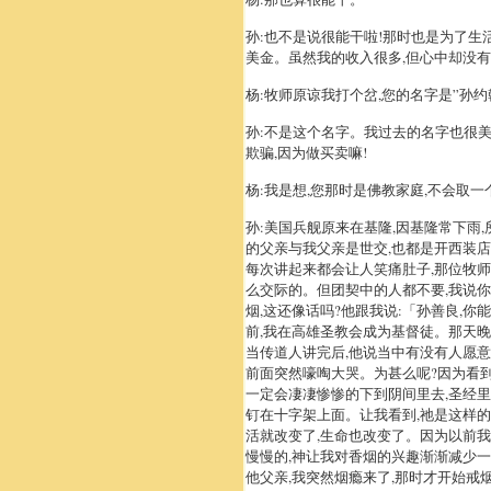
孙:也不是说很能干啦!那时也是为了生
美金。虽然我的收入很多,但心中却没有
杨:牧师原谅我打个岔,您的名字是”孙约
孙:不是这个名字。我过去的名字也很美呦
欺骗,因为做买卖嘛!
杨:我是想,您那时是佛教家庭,不会取
孙:美国兵舰原来在基隆,因基隆常下雨
的父亲与我父亲是世交,也都是开西装店
每次讲起来都会让人笑痛肚子,那位牧师
么交际的。但团契中的人都不要,我说你
烟,这还像话吗?他跟我说:「孙善良,你
前,我在高雄圣教会成为基督徒。那天晚
当传道人讲完后,他说当中有没有人愿意
前面突然嚎啕大哭。为甚么呢?因为看到
一定会凄凄惨惨的下到阴间里去,圣经
钉在十字架上面。让我看到,祂是这样的
活就改变了,生命也改变了。因为以前我
慢慢的,神让我对香烟的兴趣渐渐减少一
他父亲,我突然烟瘾来了,那时才开始戒