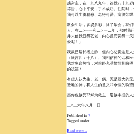
感谢主，在一九八九年，连我八十九岁
祷告，心中平安，手术成功。住院时，
我可以生得精彩、老得可爱、病得荣耀
教会生活，多姿多彩，除了聚会，我们
人。在二○一一和二○ 一二年，那时
并未使我显得苍老，内心反而觉得一天
爱呢！」
我虽已届长者之龄，但内心总觉这是人
（箴言四：十八）。我相信神的话和应
我对生命热情，对前路充满憧憬和盼望
的祝福！
有些人认为生、老、病、死是最大的无
造地的神，将人生的意义和永恒的盼望
愿你也接受耶稣为救主，迎接丰盛的人
二○二六年八月一日
Published in
7
Tagged under
Read more...