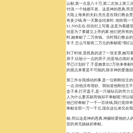
认献,第一次是八十万,第二次加上第三次的
付清,一个钱都不差。这是神的恩典,
大陆上海来的夫妇,先生是在我们教会受
有多少钱,有一天聚会结束时, 他给我一
$1,500左右,但信封上写着,这是为着
但是为了要建立上帝的家,他们把所有
时,她奉献了二万块钱。当时我们教会
车子,怎么可能有二万元的奉献呢?我们
到了时候,竟然真的进了一张支票,她写
房子,比较小一点的房子,但是地点很好
早已计划好了,于是她拿出2万块来奉献
的观点来看是不可能的,除非神的爱激
第三件令我感动的事,是一位刚刚信主的
一点,但他没有现钞。我知道他刚信主不
盒子来,打开盖子,是一只镶钻石的劳力
人为什么要买錶而钱却不奉献呢?所以较
他已经奉献了一千一百块钱,我们觉得奇
奉献全部一万一千元,现在这位弟兄在
杨:所以这是神的恩典,神赐给爱祂的人
堂的弟兄姊妹的奉献。