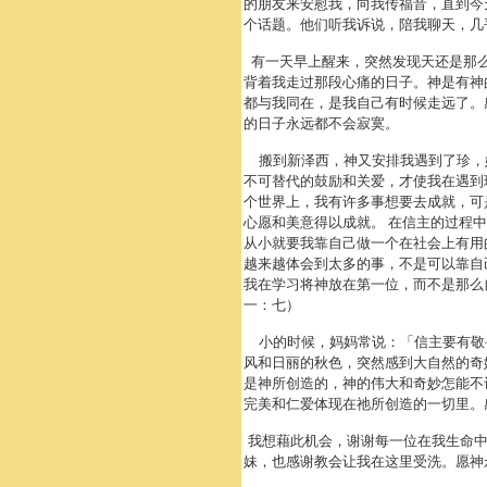
的朋友来安慰我，向我传福音，直到今
个话题。他们听我诉说，陪我聊天，几
有一天早上醒来，突然发现天还是那么
背着我走过那段心痛的日子。神是有神
都与我同在，是我自己有时候走远了。
的日子永远都不会寂寞。
搬到新泽西，神又安排我遇到了珍，
不可替代的鼓励和关爱，才使我在遇到
个世界上，我有许多事想要去成就，可
心愿和美意得以成就。 在信主的过程
从小就要我靠自己做一个在社会上有用
越来越体会到太多的事，不是可以靠自
我在学习将神放在第一位，而不是那么
一：七）
小的时候，妈妈常说：「信主要有敬
风和日丽的秋色，突然感到大自然的奇
是神所创造的，神的伟大和奇妙怎能不
完美和仁爱体现在祂所创造的一切里。
我想藉此机会，谢谢每一位在我生命中
妹，也感谢教会让我在这里受洗。愿神