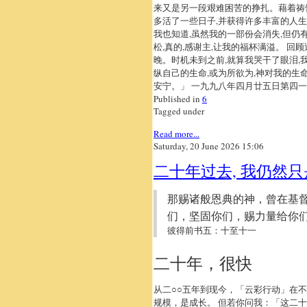
来又是另一段艰难困苦的挣扎。藉着祷告
多活了一些日子,并获得许多丰富的人
我也知道,虽然我的一部份会消失,但仍
松,真的,感谢主,让我的福杯满溢。 回
晚。时机未到之前,就算我哭干了眼泪,
纵自己的生命,或为所欲为,神对我的生
安宁。」 一九九八年四月廿五日第四
Published in
6
Tagged under
Read more...
Saturday, 20 June 2026 15:06
二十年过去, 我仍然
那赐诸般恩典的神，曾在基
们，坚固你们，赐力量给你
彼得前书五：十至十一
二十年，很快
从二○○五年到现今，「云彩行动」在
规模，是成长。 但若你问我：「这二