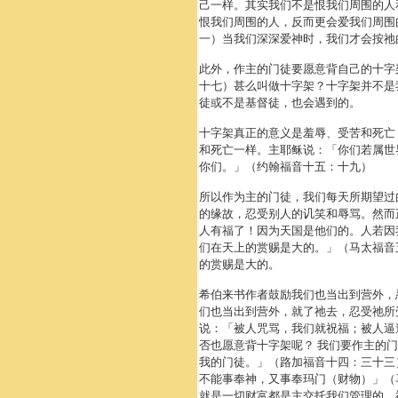
己一样。其实我们不是恨我们周围的人
恨我们周围的人，反而更会爱我们周围
一）当我们深深爱神时，我们才会按祂
此外，作主的门徒要愿意背自己的十字
十七）甚么叫做十字架？十字架并不是
徒或不是基督徒，也会遇到的。
十字架真正的意义是羞辱、受苦和死亡
和死亡一样。主耶稣说：「你们若属世
你们。」（约翰福音十五：十九）
所以作为主的门徒，我们每天所期望过
的缘故，忍受别人的讥笑和辱骂。然而
人有福了！因为天国是他们的。人若因
们在天上的赏赐是大的。」（马太福音
的赏赐是大的。
希伯来书作者鼓励我们也当出到营外，
们也当出到营外，就了祂去，忍受祂所
说：「被人咒骂，我们就祝福；被人逼
否也愿意背十字架呢？ 我们要作主的
我的门徒。」（路加福音十四：三十三
不能事奉神，又事奉玛门（财物）」（
就是一切财富都是主交托我们管理的，