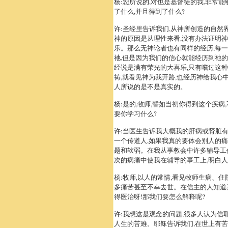
杨:您所说的,对也是基督徒的我,非常
了什么,并且得到了什么?
许:圣经里告诉我们,从神所创造的自然
神的原因是从理性来看,没有办法证明神
乐。那么无神论者也有同样的经历,每一
祂,但是因为我们的信心就能经历到祂的
经说是满有荣光的大喜乐,只有嚐过这
祷,就看见神为我开路,也经历神给我心
人所说的是不是真实的。
杨:是的,牧师,譬如当初你得到这个疾病
要你学习什么?
许:当医生告诉我大概我的肝病或肾脏有
一个传道人,如果我真的要体会别人的
题和软弱。在我从事教会中许多辅导工
次的病痛中使我在辅导的事工上,明白
杨:牧师,以人的常情,看见牧师生病、住
多痛苦甚至不幸去世。在信主的人知道我
得医治呀!那我们要怎么解释呢?
许:我想这是观念的问题,很多人认为
人生的苦难。耶稣告诉我们,在世上有苦