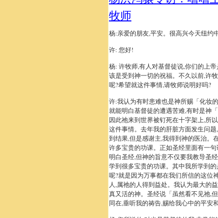
牧师
杨:亲爱的朋友,平安。很高兴今天纽约
许: 您好!
杨: 许牧师,有人对基督徒说,你们的上
该是受到神一切的祝福。不久以前,许牧
呢?希望就这件事情,请牧师说明好吗?
许:我认为有时患难也是神所赐「化妆的
就能明白基督徒的遭遇苦难,有时是神
因此祂来到世界被钉死在十字架上,所以
这件事情。去年我的肝脏方面发生问题
到结果,但是感谢主,我得到神的医治。
许多宝贵的功课。正如圣经里面有一句
明白圣经,但神的旨意不仅要我教导圣经
学到很多宝贵的功课。其中我所学到的
呢?就是因为万事都在我们所信的这位神
人,属祂的人得到益处。我认为最大的
真又活的神。圣经说「虽然看不见祂,但
同在,垂听我的祷告,赐给我心中的平安