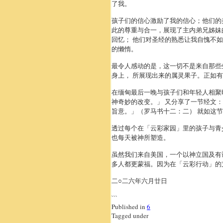
了我。
孩子们的信心激励了我的信心；他们的
此的尊重与合一，展现了主内弟兄姊妹
回忆； 他们对圣经的熟悉让我自愧不
的懒惰。
最令人感动的是，这一切不是来自那些
身上， 所展现出来的属灵果子。正如
在缅甸最后一晚与孩子们和年轻人相聚
神奇妙的改变。」 又分享了一节经文
旨意。」（罗马书十二：二） 就如这
透过每个在「云彩家园」里的孩子与青
也每天被神所塑造。
虽然我们来自美国，一个以神立国及有
多人都更蒙福。因为在「云彩行动」的
二○二六年六月廿日
```
Published in
6
Tagged under