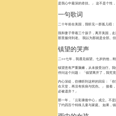
是我心中最深的牵挂。」 这不是个性
一句歌词
二十年前在美国，我听见一群孤儿唱：
我和妻子带着三个孩子，离开美国，走
那里服侍到老。 我以为那就是全部。
镇望的哭声
二○○七年，我遇见镇望。七岁的他，
镇望患有严重脑瘫，从未接受治疗。我
停问这个问题： 「镇望离开了，我究
内心深处，彷彿听到这样的回应：「你
在天堂，再没有疾病与忧伤。」 接着
必被遗弃？」
那一年，「云彩康復中心」成立。不是
了约四百个特殊儿童与家庭。 如果，