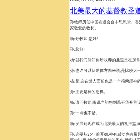
北美最大的基督教圣道
孙牧师历任中国布道会台中思恩堂、香
家敬爱的牧长。
杨:孙牧师,您好!
孙:您好!
杨:就我们所知你所牧养的圣道堂在加
孙:也许可以从硬体方面来说,是比较大
杨:是,这在世人面前也是一个很荣耀神
孙:主要是神的恩典。
杨:请问牧师,听说当初您到温哥华开荒
孙:一点也不错。
杨:发展到现在成为北美最大的礼拜堂,
孙:这要从26年前开始,神有感动也有