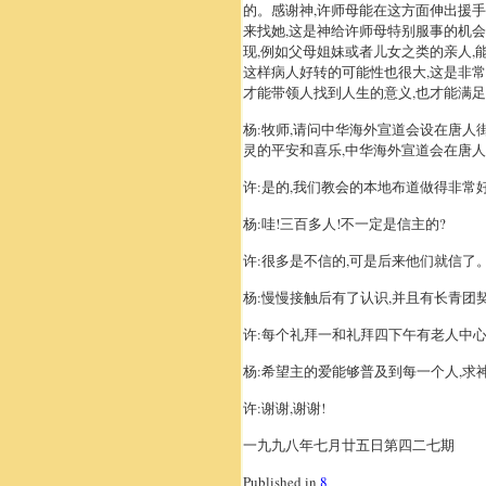
的。感谢神,许师母能在这方面伸出援手
来找她,这是神给许师母特别服事的机
现,例如父母姐妹或者儿女之类的亲人,
这样病人好转的可能性也很大,这是非
才能带领人找到人生的意义,也才能满
杨:牧师,请问中华海外宣道会设在唐人
灵的平安和喜乐,中华海外宣道会在唐人
许:是的,我们教会的本地布道做得非常
杨:哇!三百多人!不一定是信主的?
许:很多是不信的,可是后来他们就信了
杨:慢慢接触后有了认识,并且有长青团契
许:每个礼拜一和礼拜四下午有老人中心
杨:希望主的爱能够普及到每一个人,求
许:谢谢,谢谢!
一九九八年七月廿五日第四二七期
Published in
8