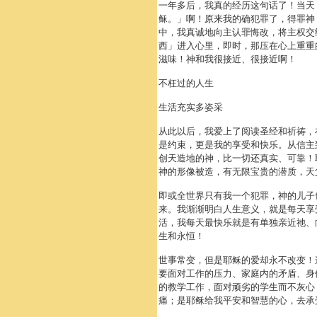
一年多后，我真的经历这句话了！当天
稣。」啊！原来我的确犯罪了，得罪神
中，我真诚地向主认罪悔改，将主权交
西」进入心里，即时，那压在心上重重
滋味！神和我很接近、很接近啊！
不枉过的人生
生活充实多姿采
从此以后，我爱上了阅读圣经和祈祷，
是约束，更是我的享受和快乐。从信主
创天造地的神，比一切还真实、可靠！
神的形像被造，有无限宝贵的潜质，天
即或全世界只有我一个犯罪，神的儿子
来。我渐渐明白人生意义，就是每天享
活，我每天最快乐就是有单独亲近祂、
生和永恒！
世事常变，但是耶稣的爱却永不改变！
要面对工作的压力、家庭内的矛盾、身
的教学工作，面对顽劣的学生而不灰心
痛；是耶稣给我平安和智慧的心，去承