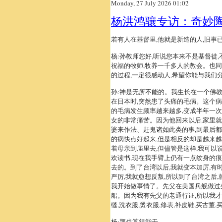
Monday, 27 July 2026 01:02
杨洪鸿骧专访：奇妙
若有人在基督里,他就是新造的人,旧事已过
杨:孙教师您好,听说您本来不是基督徒
祝福的牧师,牧养一千多人的教会。也同
的过程,一定很感动人,希望你能与我们
孙:神是无所不能的。我生长在一个佛教
在日本时,突然患了头痛的毛病。这个病
的毛病发生频率越来越多,变成半年一次
女的非常痛苦。因为他回来以后,家里
婆来作法、赶鬼诸如此类的事,到最后
的病快点好起来,但是相反的却是越来越
着母亲到庙里去,但儘管是这样,我可以
欢读书,现在我手臂上仍有一点纹身的痕
去的。到了台湾以后,我就变本加厉,有
严厉,我就愈想反叛,所以到了台湾之后
我开始做事情了。先父在美国兵舰做过
船。因为我有先父的老通行证,所以我才
缝,洗衣服,烫衣服,修表,补皮鞋,买古董
杨:那也算很能干。