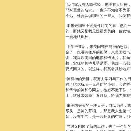
我们家没有人唸佛经，也没有人祈祷，
耶稣基督的名求」，也许不知者不为罪
不远，外婆认识哪里的一些人，我便有
本来去哪里不过是件时尚的事，然而一
的，而她又是我见过最完美的一位女性
一滴地认识神。
中学毕业后，来美国纯粹属神的恩赐。
金了，也没有雄厚的担保，来美国唸书
讲，我喜欢美国的电影和卡通片，我向
想，实现的机率几乎是零。我却一点都
要找回来的。就这样，我莫名其妙地
神有神的安排，我努力学习与工作的日
除了吃吃玩玩一无是处的小姐，会这样
和华你的神和你同去，祂必不撇下你，
上，继续带领我、看顾我，给我力量将
来美国好长的一段日子，自以为是，靠
尽头，是神的开端。」那是我人生第一
音，没有生气，是一片死死的空洞，那
当时又刚换了新的工作，去了一个新的