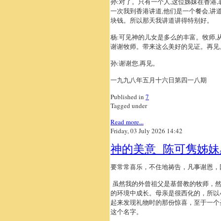
孙:对了。只有一个人,这位姊妹在香港
一次我到香港讲道,他们是一个餐会,讲
块钱。所以那天我讲道讲得特别好。
杨:可见神的儿女是多么的丰富。牧师,
谢谢牧师。带来这么美好的见证。再见
孙:谢谢您,再见。
一九九八年五月十六日第四一八期
Published in
7
Tagged under
Read more...
Friday, 03 July 2026 14:42
神的美意 陈可隽姊
要常常喜乐，不住地祷告，凡事谢恩，
虽然我的外曾祖父是基督教的牧师，然
的环境中成长。母亲是很西化的，所以
起来发现礼物时的那份惊喜，至于一个
这个名字。