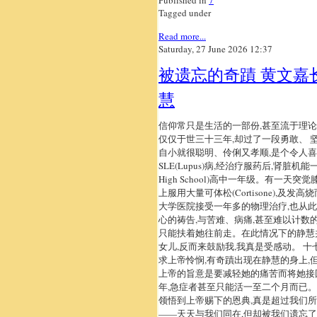
Published in
7
Tagged under
Read more...
Saturday, 27 June 2026 12:37
被遗忘的奇蹟 黄文嘉
慧
信仰常只是生活的一部份,甚至流于理论
仅仅于世三十三年,却过了一段勇敢、 
自小就很聪明、伶俐又孝顺,是个令人喜
SLE(Lupus)病,经治疗服药后,肾
High School)高中一年级。有一
上服用大量可体松(Cortisone)
大学医院接受一年多的物理治疗,也从
心的祷告,与苦难、病痛,甚至难以计数
只能扶着她往前走。在此情况下的静慧
女儿,反而来鼓励我,我真是受感动。 
求上帝怜悯,有奇蹟出现在静慧的身上
上帝的旨意是要减轻她的痛苦而将她接
年,急症者甚至只能活一至二个月而已。
领悟到上帝赐下的恩典,真是超过我们所
——天天与我们同在,但却被我们遗忘了