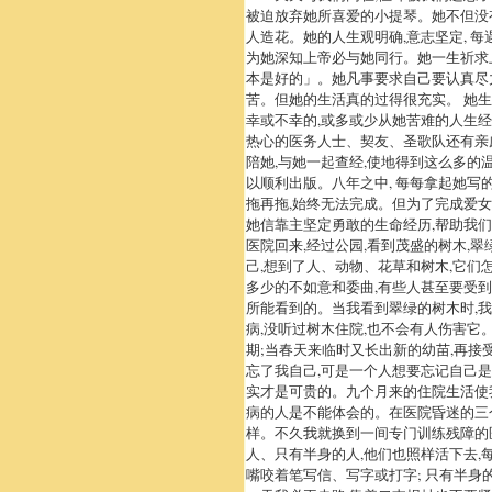
被迫放弃她所喜爱的小提琴。她不但没
人造花。她的人生观明确,意志坚定, 
为她深知上帝必与她同行。她一生祈求
本是好的」。她凡事要求自己要认真尽力
苦。但她的生活真的过得很充实。 她
幸或不幸的,或多或少从她苦难的人生经
热心的医务人士、契友、圣歌队还有亲戚
陪她,与她一起查经,使地得到这么多的
以顺利出版。八年之中, 每每拿起她写的
拖再拖,始终无法完成。但为了完成爱女
她信靠主坚定勇敢的生命经历,帮助我们
医院回来,经过公园,看到茂盛的树木,
己,想到了人、动物、花草和树木,它们
多少的不如意和委曲,有些人甚至要受到
所能看到的。当我看到翠绿的树木时,我
病,没听过树木住院,也不会有人伤害它
期;当春天来临时又长出新的幼苗,再接
忘了我自己,可是一个人想要忘记自己是
实才是可贵的。九个月来的住院生活使我
病的人是不能体会的。在医院昏迷的三
样。不久我就换到一间专门训练残障的
人、只有半身的人,他们也照样活下去,
嘴咬着笔写信、写字或打字; 只有半身