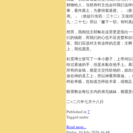
财物给人，当然有时主也会叫我们这样
事，看作粪土，为要得着基督。」（腓
用。 」（使徒行传四：三十二）又彼
九：二十七）所以「撇下一切」有时真
然而，我相信主耶稣在这里更是指出一
们的钱财，而我们的心也不应贪婪和自
富。我们应该对主有这样的态度：主啊
上，我也愿意。
杜雷博士曾写了一本小册子，上帝何以
给过慕迪的手，但是未黏在他手上。慕
所有的金钱，都是主交托给他的，故此
放在神的圣工上，所以神重用慕迪。」
样处卑贱，也知道怎样处丰富，或饱足
盼望教会每位主内的弟兄姊妹，都愿意
二○二六年七月十八日
Published in
7
Tagged under
Read more...
Friday, 10 July 2026 16:48