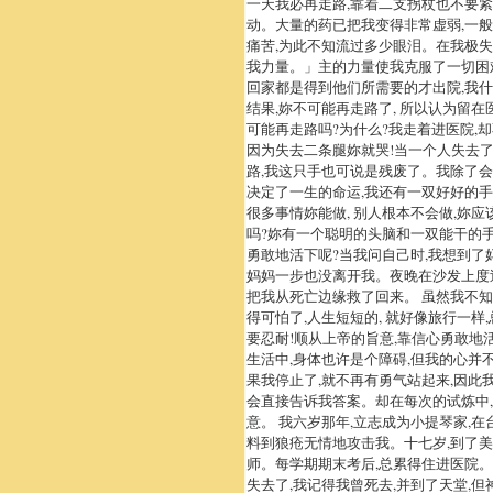
一天我必再走路,靠着二支拐杖也不要紧
动。大量的药已把我变得非常虚弱,一
痛苦,为此不知流过多少眼泪。在我极失望
我力量。」主的力量使我克服了一切困难
回家都是得到他们所需要的才出院,我什
结果,妳不可能再走路了, 所以认为留在
可能再走路吗?为什么?我走着进医院,
因为失去二条腿妳就哭!当一个人失去了
路,我这只手也可说是残废了。我除了会
决定了一生的命运,我还有一双好好的手
很多事情妳能做, 别人根本不会做,妳应
吗?妳有一个聪明的头脑和一双能干的手
勇敢地活下呢?当我问自己时,我想到了
妈妈一步也没离开我。夜晚在沙发上度
把我从死亡边缘救了回来。 虽然我不知
得可怕了,人生短短的, 就好像旅行一样
要忍耐!顺从上帝的旨意,靠信心勇敢地
生活中,身体也许是个障碍,但我的心并
果我停止了,就不再有勇气站起来,因此
会直接告诉我答案。却在每次的试炼中,
意。 我六岁那年,立志成为小提琴家,
料到狼疮无情地攻击我。十七岁,到了美
师。每学期期末考后,总累得住进医院。
失去了,我记得我曾死去,并到了天堂,但