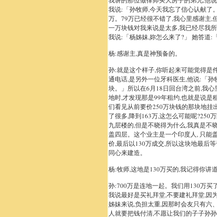
我讲的那位做律师买大房子的弟兄,他说
我说:「孙牧师,今天我忘了信心认献了
万。79万已经很不错了,我心里感谢主,
一万块钱对我来说是太多,我已经尽我所
我说:「杨姊妹,妳怎么来了?」 她答道
杨:感谢主,真是神预备的。
孙:就是这个样子,你听起来可能觉得是
通电话,是另外一位牙科医生,他说:「孙
块。」所以在6月18日回台湾之前,我
地时,才发现那是99年租约,也就是说是
们看见从前要价250万块钱的那块地挂
了很多,降到163万,这怎么可能呢?2
九层楼的,但是不晓得为什么,我真是不
盖四层。这个业主是一个印度人, 只能
价,最后以130万成交,所以这块地最
同心来建造。
杨:牧师,这地是130万买的,我记得你
孙:700万是连地一起。我们用130万买
我说最好是买礼拜堂,不要建礼拜堂,因为
姊妹来说,负担太重,因那时会友只有六
人就要把钱付清,不愿让我们的子子孙孙