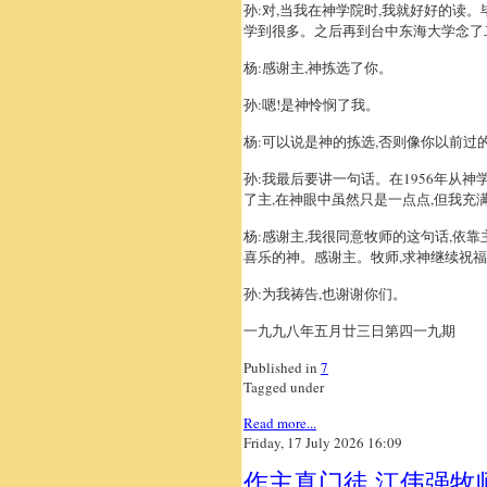
孙:对,当我在神学院时,我就好好的读
学到很多。之后再到台中东海大学念了二
杨:感谢主,神拣选了你。
孙:嗯!是神怜悯了我。
杨:可以说是神的拣选,否则像你以前过的
孙:我最后要讲一句话。在1956年从神
了主,在神眼中虽然只是一点点,但我充
杨:感谢主,我很同意牧师的这句话,依
喜乐的神。感谢主。牧师,求神继续祝福
孙:为我祷告,也谢谢你们。
一九九八年五月廿三日第四一九期
Published in
7
Tagged under
Read more...
Friday, 17 July 2026 16:09
作主真门徒 江伟强牧