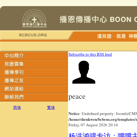
Subscribe to this RSS feed
peace
简体
繁体
Notice
: Undefined property: Joomla\CM
/home/shenkwen/bcbcus.org/templates/
Friday, 07 August 2026 20:16
杨洪鸿骧专访：嚐嚐