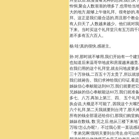
拜堂以后,就慢慢看见神的恩典,我们从
怜悯,聚会人数渐渐的增多了,也带给
大的地方,能够上午做礼拜。很奇妙的,
拜。这正是我们最合适的,而且那个教会
有人归天了,人数越来越少。他们就对我
下来。当时买这个礼拜堂只有五万四千块
差不多有五六百人。
杨:哇!真的很快,感谢主。
孙:对,那时就不够用,我们开始有一个
也知道后来温哥华地皮和房屋越来越贵,
在我们用的这个礼拜堂,就去问地皮要多
三十万块钱,二百五十万太贵了,所以就
我们就祷告。我们求神给我们印证,看是
姊妹信心奉献能达到80万,我们就要把它买
兄姊妹的信心奉献能达80万,我们就准
多七、八万,再加上第三、四、 五个礼
执会说,大概是不可能了, 因我这个大
六个礼拜,第二天我就要到台湾了,那天
所有的钱全部退还给你们,那我们购堂
姊妹在数钱, 数 完之后,他从三楼下来
万啦!怎么办呢?」不过我心里一直说感谢
「李弟兄啊!我明天要到台湾去,你可以