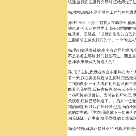
较远,当我们在进行交易时,汪牧师走了
杨:牧师,假如不是圣灵的工作与神的恩典
孙:对!圣经上说:「若有人在基督里,
地位,但今天活在世界上,我有软弱的时
稣基督。圣经说:「若我们常常认自己的
主面前求主赦免我们的罪。一个传道人讲
杨:我们做基督徒的,多少有这样的经历
不是靠着主耶稣,我们就胜不过。而且靠
念神学,奉献成为传道人的?
孙:信了主以后,我在教会中很热心,每
有一天,我在美国兵舰做生意时,突然觉得
了我的教会,一个人跪在礼拜堂里,向主
能看见我的罪,我祷告祷告,起来后还是
个很可怜的基督徒。当时在礼拜堂里, 
天观看,庄稼已经熟透了。」后来一位
我的问题,所以我在那时候,也是神的怜
然的对主说:「主啊:我愿放下一切来为你
弟兄姊妹一起事奉,快乐得很,教会就保
杨:孙牧师,你真正接触圣经,对真理有进