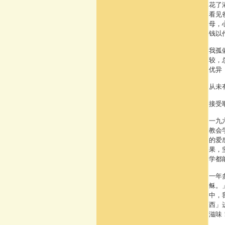
花了
看见
母，
钱以
我孤
较，
优异
从未
接受
一九
教会
的爱
果，
学都
一年
稣。
中，
西」
滋味