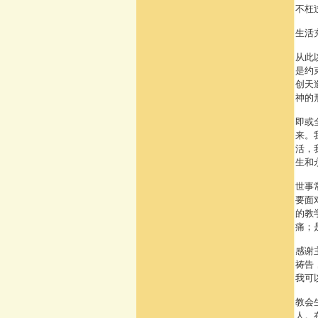
不枉
生活
从此
是约
创天
神的
即或
来。
活，
生和
世事
要面
的教
痛；
感谢
祷告
我可
教会
人。