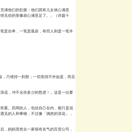
宝充满他们的肚腹；他们因有儿女就心满意
，得见你的形像就心满意足了。」（诗篇十
一笔是自卑，一笔是孤寂，有些人则是一笔丰
奋，只维持一刹那；一切觉得不外如是，而且
的浪花，冲不去你多少的愁虑！」这是一位要
我答案。四周的人，包括自己在内，都只是混
所遇见的人和事物，不过像「偶然的浪花」，
课后，妈妈竟然去一家很有名气的百货公司，