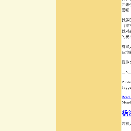
并未
爱呢
我虽
（箴
我对
的祝
有些
造地
愿你
二○
Publi
Tagge
Read 
Monda
杨
若有