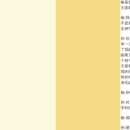
稣基
主面
杨:
不是
念神
孙:
有一
了我
能看
个很
天观
我的
然的
弟兄
杨:
孙:
学到
杨:
孙: