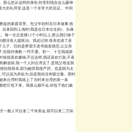
子。那么您从这样的身份,转变到现在这么蒙神
最大的礼拜堂,这是一个非常大的见证。 中间
佛教徒的家庭背景。先父年轻时在日本做事,他
。后来回到上海时(我是在日本出生的)、头痛
次。每一次总是痛12个小时以上,那么我们做子
但都没有人能医治。我还记得,母亲也请了巫
干儿子。目的是希望天老爷能发慈悲,让父亲
子,但我对佛教,一窍不通。初一、十五我就跟
时候就喜欢赌钱,不仅这样,我还喜欢打架,不喜
有解放前,我一个人到台湾去了,是我父母送我
我很怕我母亲,因为她管我很严厉。也是因为太
过,可以说为所欲为,但是我却没有吸过毒。那时
兵舰来台湾时我就上了当时来台湾的第一条
我都把它包下来。我甚么都不会,却包下他们裁
今天一般人可以拿二千块美金,我可以拿二万块