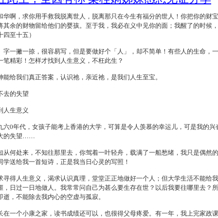
和华啊，求你用手救我脱离世人，脱离那只在今生有福分的世人！你把你的财
将其余的财物留给他们的婴孩。至于我，我必在义中见你的面；我醒了的时候
十四至十五）
」字一撇一捺，很容易写，但是要做好个「人」，却不简单！有些人的生命，
一笔精彩！怎样才找到人生意义，不枉此生？
神能给我们真正答案，认识祂，亲近祂，是我们人生至宝。
不去的失望
到人生意义
九六0年代，女孩子能考上香港的大学，可算是令人羡慕的幸运儿，可是我的兴
大的失望……
知从何处来，不知往那里去，你驾着一叶轻舟，载满了一船愁绪，我只是偶然
同学送给我一首短诗，正是我当日心灵的写照！
求寻得人生意义，渴求认识真理，堂堂正正地做好一个人；但大学生活不能给
噩，日过一日地做人。我常常问自己为甚么要生存在世？以后我要往哪里去？
即逝，不能除去我内心的空虚与孤寂。
长在一个小康之家，读书成绩还可以，也很得父母疼爱。有一年，我上完家政