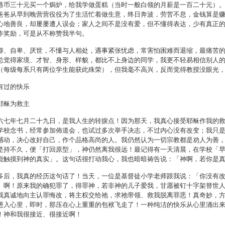
港币三十元买一个焗炉，给我学做蛋糕（当时一般白领的月薪是一百二十元）
爸爸从早到晚营营役役为了生活忙着做生意，终日奔波，劳苦不息，金钱算是
心地善良，却屡屡遭人误会；家人之间不是没有爱，但不懂得表达，少有真正
作奖励，可是从不称赞我半句。
僻、自卑、厌世，不懂与人相处，遇事紧张忧虑，常害怕困难而退缩，最痛苦
总觉得家境、才智、身形、样貌，都比不上身边的同学，我更不轻易相信别人
（每级每系只有两位学生能获此殊荣），但我毫不高兴，反而觉得教授没眼光
有过的快乐
耶稣为救主
六七年七月二十九日，是我人生的转捩点！因为那天，我真心接受耶稣作我的救
学校念书，经常参加佈道会，也试过多次举手决志，不过内心没有改变；我只
感动，决心改好自己，作个品格高尚的人。我仍然认为一切宗教都是劝人为善
坚持不久，便「打回原型」，神仍然离我很远！最记得有一天清晨，在学校「
能触摸到神的真实」。这句话很打动我心，我也暗暗祷告说：「神啊，若你是
多后，我真的经历这句话了！当天，一位是基督徒小学老师跟我说：「你没有
」啊！原来我的确犯罪了，得罪神，若非神的儿子爱我，甘愿被钉十字架替世
我真诚地向主认罪悔改，将主权交给祂，求祂带领、救我脱离罪恶！真奇妙，
进入心里，即时，那压在心上重重的包袱飞走了！一种纯洁的快乐从心里涌出
！神和我很接近、很接近啊！