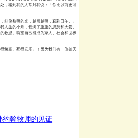
相处，碰到我的人常对我说：「你比以前更可
路，好像黎明的光，越照越明，直到日午。」
着我人生的小舟，载满了重重的恩慈和大爱。
耀的救恩。盼望自己能成为家人、社会和世界
病得荣耀、死得安乐」！因为我们有一位创天
孙约翰牧师的见证