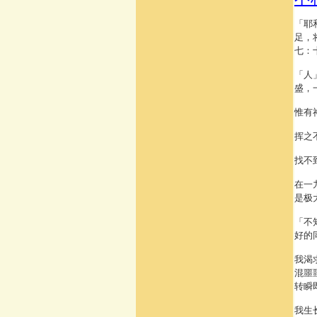
「耶
足，
七：
「人
盛，
惟有
挥之
找不
在一
是极
「不
好的
我渴
混噩
转瞬
我生