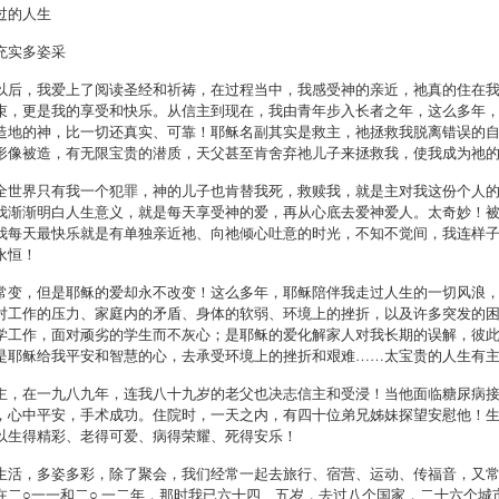
过的人生
充实多姿采
以后，我爱上了阅读圣经和祈祷，在过程当中，我感受神的亲近，祂真的住在
束，更是我的享受和快乐。从信主到现在，我由青年步入长者之年，这么多年
造地的神，比一切还真实、可靠！耶稣名副其实是救主，祂拯救我脱离错误的
形像被造，有无限宝贵的潜质，天父甚至肯舍弃祂儿子来拯救我，使我成为祂
全世界只有我一个犯罪，神的儿子也肯替我死，救赎我，就是主对我这份个人
我渐渐明白人生意义，就是每天享受神的爱，再从心底去爱神爱人。太奇妙！
我每天最快乐就是有单独亲近祂、向祂倾心吐意的时光，不知不觉间，我连样
永恒！
常变，但是耶稣的爱却永不改变！这么多年，耶稣陪伴我走过人生的一切风浪
对工作的压力、家庭内的矛盾、身体的软弱、环境上的挫折，以及许多突发的
学工作，面对顽劣的学生而不灰心；是耶稣的爱化解家人对我长期的误解，彼
是耶稣给我平安和智慧的心，去承受环境上的挫折和艰难……太宝贵的人生有
主，在一九八九年，连我八十九岁的老父也决志信主和受浸！当他面临糖尿病
，心中平安，手术成功。住院时，一天之内，有四十位弟兄姊妹探望安慰他！
以生得精彩、老得可爱、病得荣耀、死得安乐！
生活，多姿多彩，除了聚会，我们经常一起去旅行、宿营、运动、传福音，又
在二○一一和二○ 一二年，那时我已六十四、五岁，去过八个国家，二十六个