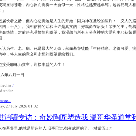
使我显得苍老，内心反而觉得一天新似一天，性格也越变越单纯，越容易与人
！」
已届长者之龄，但内心总觉这是人生的开始！因为神在圣经的应许：「义人的
言四：十八）。我相信神的话和应许是真实的！好戏尚在后头！荣美的主，驾
生命热情，对前路充满憧憬和盼望，我渴想与所有人分享神的大爱和主耶稣荣
福！
人认为生、老、病、死是最大的无奈，然而基督徒能「生得精彩、老得可爱、
的神，将人生的意义和永恒的盼望赐给我们。
也接受耶稣为救主，迎接丰盛的人生！
二六年八月一日
shed in
7
d under
more...
y, 27 July 2026 01:02
洪鸿骧专访：奇妙陶匠塑造我 温哥华圣道堂
人在基督里,他就是新造的人,旧事已过,都变成新的了。 (林后五:17)