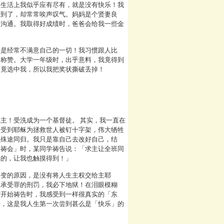
。生活上我似乎应有尽有，就是没有快乐！我
赚到了，却常常唉声叹气。妈妈是个贤妻良
的沟通。我取得好成绩时，爸爸会给我一些金
的是经常不满意自己的一切！我习惯跟人比
的称赞。大学一年级时，出乎意料，我竟得到
，竟选中我，所以我把奖状撕破丢掉！
主！受洗成为一个基督徒。 其实，我一直在
是受到耶稣为拯救世人被钉十字架，伟大牺牲
，殊途同归。我只是靠自己去改好自己，结
早祷会」时，某同学祷告说：「求主让全班同
真的，让我也触摸得到！」
改变的原因，是没有将人生主权交给主耶
人承受罪的刑罚，我必下地狱！在泪眼模糊
方开始祷告时，我感受到一样很真实的「东
来，这是我人生第一次尝到甚么是「快乐」的