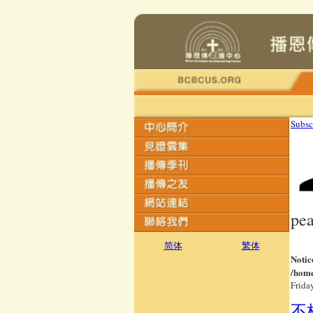
Subsc
pe
简体
繁体
Notic
/home
Frida
不