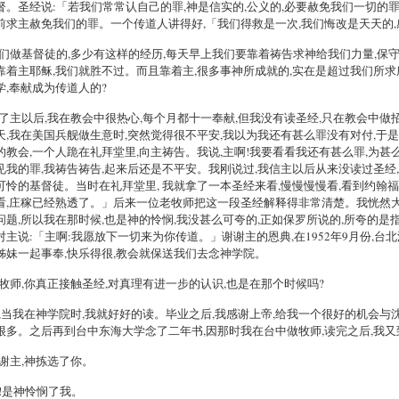
督。圣经说:「若我们常常认自己的罪,神是信实的,公义的,必要赦免我们一切的
前求主赦免我们的罪。一个传道人讲得好,「我们得救是一次,我们悔改是天天的
我们做基督徒的,多少有这样的经历,每天早上我们要靠着祷告求神给我们力量,保
靠着主耶稣,我们就胜不过。而且靠着主,很多事神所成就的,实在是超过我们所
学,奉献成为传道人的?
信了主以后,我在教会中很热心,每个月都十一奉献,但我没有读圣经,只在教会中做
天,我在美国兵舰做生意时,突然觉得很不平安,我以为我还有甚么罪没有对付,于是
的教会,一个人跪在礼拜堂里,向主祷告。我说,主啊!我要看看我还有甚么罪,为
见我的罪,我祷告祷告,起来后还是不平安。我刚说过,我信主以后从来没读过圣经,
可怜的基督徒。当时在礼拜堂里, 我就拿了一本圣经来看,慢慢慢慢看,看到约翰福
看,庄稼已经熟透了。」后来一位老牧师把这一段圣经解释得非常清楚。我恍然大
问题,所以我在那时候,也是神的怜悯,我没甚么可夸的,正如保罗所说的,所夸的
对主说:「主啊:我愿放下一切来为你传道。」谢谢主的恩典,在1952年9月份,台
姊妹一起事奉,快乐得很,教会就保送我们去念神学院。
孙牧师,你真正接触圣经,对真理有进一步的认识,也是在那个时候吗?
对,当我在神学院时,我就好好的读。毕业之后,我感谢上帝,给我一个很好的机会与
很多。之后再到台中东海大学念了二年书,因那时我在台中做牧师,读完之后,我
感谢主,神拣选了你。
嗯!是神怜悯了我。