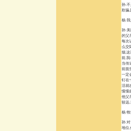
孙:
欺骗
杨:
孙:
的父
每次
么交
烟,
前,
当传
前面
一定
钉在
活就
慢慢
他父
较远
杨:
孙:
地位