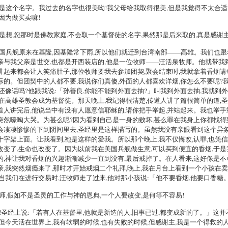
不是这个名字。我过去的名字也很美呦!我父母给我取得很美,但是我觉得不太合适,我
,因为做买卖嘛!
我是想,您那时是佛教家庭,不会取一个基督徒的名字,果然那是后来取的,真是感谢
美国兵舰原来在基隆,因基隆常下雨,所以他们就迁到台湾南部——高雄。我们也跟
亲与我父亲是世交,也都是开西装店的,他是一位牧师——汪活泉牧师。他就带我
讲起来都会让人笑痛肚子,那位牧师要我去参加团契,聚会结束时,我就拿着香烟
际的。但团契中的人都不要,我说你们真傻,外面的人都喜欢洋烟,你怎么不要呢
这还像话吗?他跟我说:「孙善良,你能不能到外面去抽?」叫我到外面去抽,我就到外
我在高雄圣教会成为基督徒。那天晚上,我记得很清楚,传道人讲了篇很简单的道,
道人讲完后,他说当中有没有人愿意信耶稣的,请你把手举起,并站起来。我也举手
突然嚎啕大哭。为甚么呢?因为看到自己是一身的败坏,甚么罪在我身上你都找得
会凄凄惨惨的下到阴间里去,圣经里是这样描写的。虽然我没有亲眼看到这个异象
十字架上面。让我看到,祂是这样的爱我。所以那个晚上,我不仅悔改,认罪,也凭
改变了,生命也改变了。因为以前我在美国兵舰做生意,可以买到便宜的香烟,于是
的,神让我对香烟的兴趣渐渐减少一直到没有,最后戒掉了。在人看来,这好像是不
亲,我突然烟瘾来了,那时才开始戒烟二个礼拜,晚上,我在月台上看到一个小孩在
,当我们在进行交易时,汪牧师走了过来,他对那小孩说:「他不要香烟,他要口香
牧师,假如不是圣灵的工作与神的恩典,一个人要改变,是何等不容易!
对!圣经上说:「若有人在基督里,他就是新造的人,旧事已过,都变成新的了。」这
,但今天活在世界上,我有软弱的时候,也有失败的时候,但感谢主,我是一个得救的