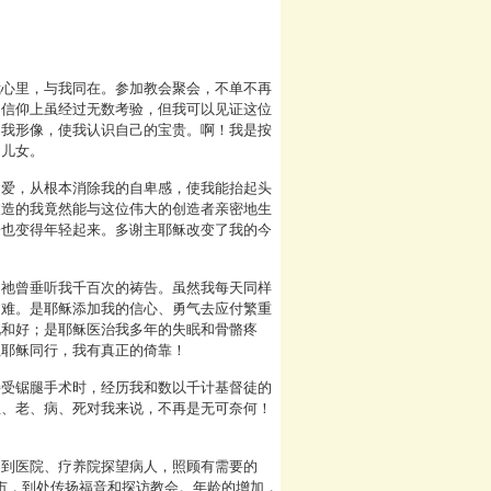
我心里，与我同在。参加教会聚会，不单不再
，信仰上虽经过无数考验，但我可以见证这位
自我形像，使我认识自己的宝贵。啊！我是按
的儿女。
的爱，从根本消除我的自卑感，使我能抬起头
被造的我竟然能与这位伟大的创造者亲密地生
子也变得年轻起来。多谢主耶稣改变了我的今
，祂曾垂听我千百次的祷告。虽然我每天同样
困难。是耶稣添加我的信心、勇气去应付繁重
此和好；是耶稣医治我多年的失眠和骨骼疼
主耶稣同行，我有真正的倚靠！
接受锯腿手术时，经历我和数以千计基督徒的
生、老、病、死对我来说，不再是无可奈何！
常到医院、疗养院探望病人，照顾有需要的
城市，到处传扬福音和探访教会。年龄的增加，