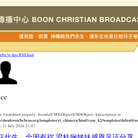
ribe to this RSS feed
ace
e
: Undefined property: Joomla\CMS\Object\CMSObject::$description in
/shenkwen/bcbcus.org/templates/rt_chimera/html/com_k2/templates/default/us
y, 31 July 2026 21:43
枉此生，全因有祢 梁桂娴姊妹感恩见证分享