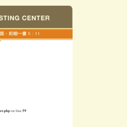
er.php
59
on line