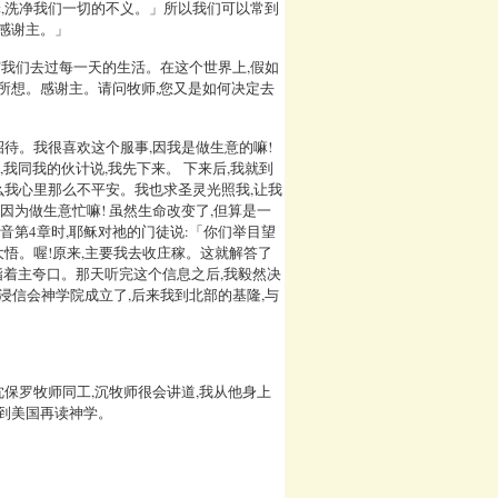
罪,洗净我们一切的不义。」所以我们可以常到
,感谢主。」
守我们去过每一天的生活。在这个世界上,假如
求所想。感谢主。请问牧师,您又是如何决定去
招待。我很喜欢这个服事,因我是做生意的嘛!
,我同我的伙计说,我先下来。 下来后,我就到
甚么我心里那么不平安。我也求圣灵光照我,让我
因为做生意忙嘛! 虽然生命改变了,但算是一
音第4章时,耶稣对祂的门徒说:「你们举目望
悟。喔!原来,主要我去收庄稼。这就解答了
是指着主夸口。那天听完这个信息之后,我毅然决
北浸信会神学院成立了,后来我到北部的基隆,与
沈保罗牧师同工,沉牧师很会讲道,我从他身上
又到美国再读神学。