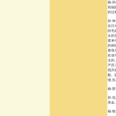
杨:
祝福
的过
孙:
在日
的毛
女的
婆来
的病
着母
欢读
去的
严厉
我开
船。
缝,
杨:
孙:
美金
杨: